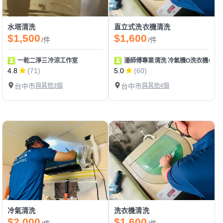
水塔清洗
直立式洗衣機清洗
$1,500
$1,600
/件
/件
一乾二淨三冷涼工作室
潘師傅專業清洗 冷氣機O洗衣機O專
4.8
(71)
5.0
(60)
台中市
與其他3個
台中市
與其他4個
冷氣清洗
洗衣機清洗
$2,000
$1,600