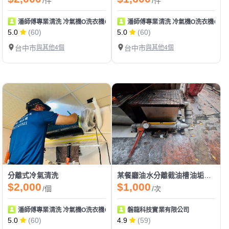
/件
/件
潘師傅專業清洗 冷氣機O洗衣機O專業清洗
潘師傅專業清洗 冷氣機O洗衣機O專
5.0
(60)
5.0
(60)
台中市
與其他4個
台中市
與其他4個
分離式冷氣清洗
某餐廳油水分離截油槽油垢清理改配Y型管清潔口/法蘭片以利日後拆管通管清洗水管髒污油垢
$2,000
$1,000
/個
/次
潘師傅專業清洗 冷氣機O洗衣機O專業清洗
磐龍科技實業有限公司
5.0
(60)
4.9
(59)