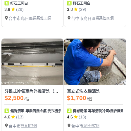
打石工阿白
打石工阿白
3.8
(29)
3.8
(29)
台中市烏日區
與其他30個
台中市烏日區
與其他30個
分離式冷氣室內外機清洗（拆卸風鼓）
直立式洗衣機清洗
$2,500
$1,700
/個
/個
健峟清潔 專業清洗冷氣/洗衣機清洗保養
健峟清潔 專業清洗冷氣/洗衣機清洗
4.6
(13)
4.6
(13)
台中市
與其他7個
台中市
與其他7個