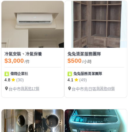
冷氣安裝、冷氣保養
兔兔清潔服務團隊
$3,000
$500
/件
/小時
偉翔企業社
兔兔服務清潔團隊
4.8
(30)
4.1
(49)
台中市
與其他17個
台中市烏日區
與其他49個