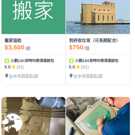
搬家協助
到府收垃圾（可長期配合）
$3,500
$750
/趟
/個
小劉24H即時叫修清潔統包
小劉24H即時叫修清潔統包
5.0
(61)
5.0
(61)
台中市
與其他1個
台中市
與其他1個