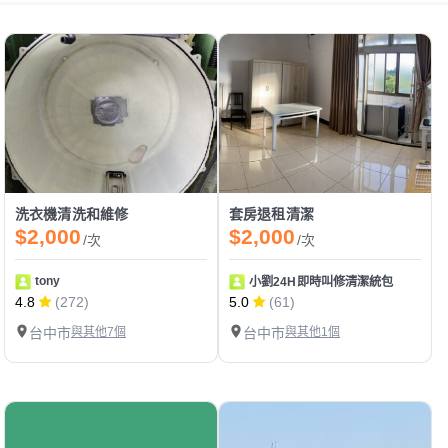
洗衣機清洗和維修
套房退租清潔
$2,000
$2,000
/次
/次
tony
小劉24H即時叫修清潔統包
4.8
(272)
5.0
(61)
台中市
與其他7個
台中市
與其他1個