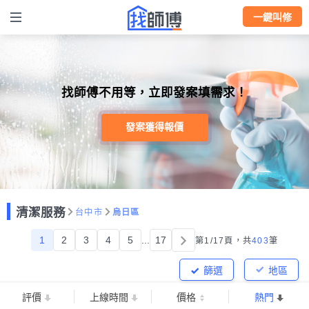
一鍵叫修
找師傅不用等，立即發案填需求！
發案獲得報價
清潔服務
台中市
烏日區
1
2
3
4
5
...
17
第1/17頁，
共
403
筆
篩選
地區
評價
上線時間
價格
熱門