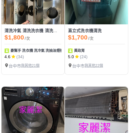
清洗冷氣 清洗洗衣機 清洗抽油煙機
直立式洗衣機清洗
$1,800
$1,700
/次
/次
豪幫手 洗衣機 洗冷氣 洗抽油煙機
黃政育
4.6
(34)
5.0
(24)
台中市
與其他21個
台中市
與其他22個