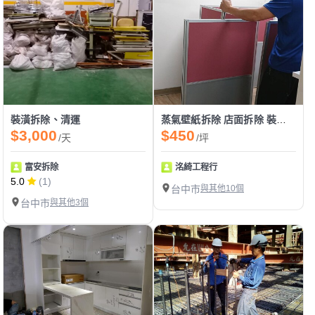
裝潢拆除、清運
蒸氣壁紙拆除 店面拆除 裝潢細清 保護板工程 木地板拆除
$3,000
$450
/天
/坪
富安拆除
洺綺工程行
5.0
(1)
台中市
與其他10個
台中市
與其他3個