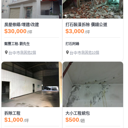
房屋修繕/增建/改建
打石裝潢拆除 價錢公道
$30,000
$3,000
/坪
/坪
懿豐工程-劉先生
打石阿峰
台中市
與其他2個
台中市
與其他10個
拆除工程
大小工程統包
$1,000
$500
/坪
/趟