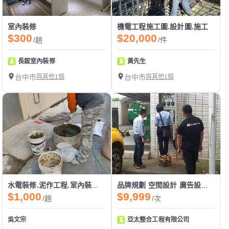
室內裝修
機電工程施工圖.設計圖.施工
$300
$20,000
/趟
/件
長鋐室內裝修
黃先生
台中市
與其他1個
台中市
與其他1個
水電裝修.泥作工程.室內裝修.打石.拆除工程
品牌規劃 空間設計 廣告設計 攝影錄影 裝修工程 營建工程 加盟連鎖 都來找我
$1,000
$9,999
/趟
/次
吳文宗
亞太整合工程有限公司