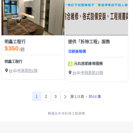
明鑫工程行
提供「拆除工程」服務
$350
/趟
洽談後報價
明鑫工程行
元右居家維修服務
台中市
與其他1個
台中市
與其他10個
1
2
3
第1/3頁，
共
68
筆
精選台中市拆除工程師傅