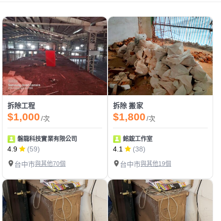
拆除工程
拆除 搬家
$1,000
$1,800
/次
/次
磐龍科技實業有限公司
銘鋐工作室
4.9
(59)
4.1
(38)
台中市
與其他70個
台中市
與其他19個