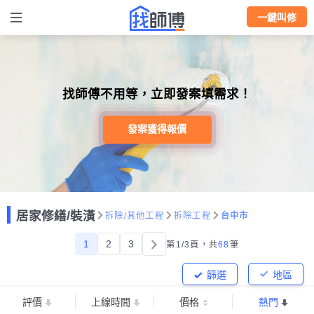
一鍵叫修
找師傅不用等，立即發案填需求！
發案獲得報價
居家修繕/裝潢
拆除/其他工程
拆除工程
台中市
1
2
3
第1/3頁，
共
68
筆
篩選
地區
評價
上線時間
價格
熱門