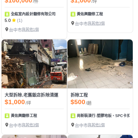
$100,000
$1,000
/件
/坪
全紘室內設計翻修有限公司
黃佑興翻修工程
5.0
(1)
台中市
與其他3個
台中市
與其他1個
大型拆除,老舊飯店拆除清運
拆除工程
$1,000
$500
/坪
/趟
黃佑興翻修工程
尚新裝潢行-塑膠地板、SPC卡扣地
台中市
與其他3個
台中市
與其他1個