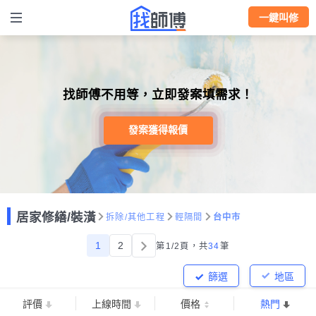
一鍵叫修
找師傅不用等，立即發案填需求！
發案獲得報價
居家修繕/裝潢
拆除/其他工程
輕隔間
台中市
1
2
第1/2頁，
共
34
筆
篩選
地區
評價
上線時間
價格
熱門