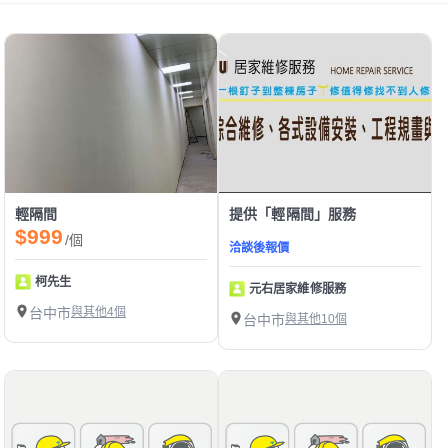
輕隔間
提供「輕隔間」服務
$999
/個
洽談後報價
柯先生
元右居家維修服務
台中市
與其他4個
台中市
與其他10個