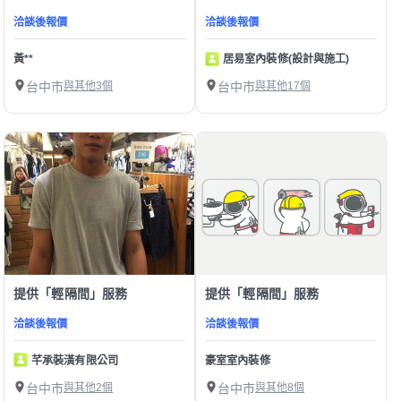
洽談後報價
洽談後報價
黃**
居易室內裝修(設計與施工)
台中市
與其他3個
台中市
與其他17個
提供「輕隔間」服務
提供「輕隔間」服務
洽談後報價
洽談後報價
芊承裝潢有限公司
豪室室內裝修
台中市
與其他2個
台中市
與其他8個