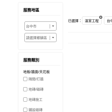
服務地區
已選擇：
溫室工程
台
服務類別
地板/牆面/天花板
隔間/打牆
地磚/磁磚
地磚施工
鋪設磁磚