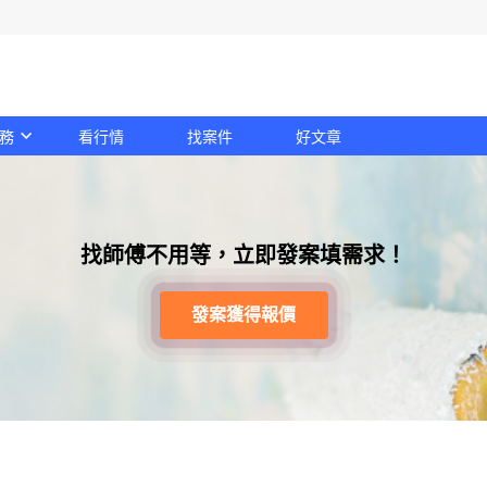
務
看行情
找案件
好文章
找師傅不用等，立即發案填需求！
發案獲得報價