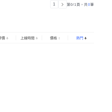
1
第0/1頁，
共
0
筆
評價
上線時間
價格
熱門