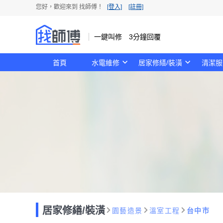
您好，歡迎來到 找師傅！
[登入]
[註冊]
一鍵叫修 3分鐘回覆
首頁
水電維修
居家修繕/裝潢
清潔服
居家修繕/裝潢
園藝造景
溫室工程
台中市