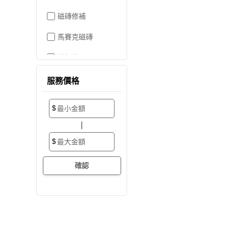
磁磚修補
馬賽克磁磚
地板施工
地板維修
服務價格
地板拋光打蠟
$
地板防滑施工
|
塑膠地板工程
$
實木地板
超耐磨地板
海島型木地板
卡扣式地板