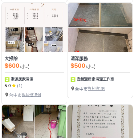
大掃除
清潔服務
$600
$500
/小時
/小時
潔源居家清潔
安綺潔居家清潔工作室
5.0
(1)
台中市
與其他1個
台中市
與其他15個