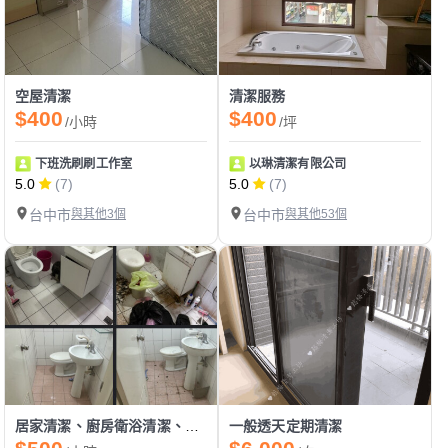
空屋清潔
清潔服務
$400
$400
/小時
/坪
下班洗刷刷工作室
以琳清潔有限公司
5.0
(7)
5.0
(7)
台中市
與其他3個
台中市
與其他53個
居家清潔、廚房衛浴清潔、空屋退租清潔
一般透天定期清潔