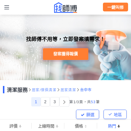
一鍵叫修
找師傅不用等，立即發案填需求！
發案獲得報價
清潔服務
居家/傢俱清潔
居家清潔
台中市
1
2
3
第1/3頁，
共
53
筆
篩選
地區
評價
上線時間
價格
熱門