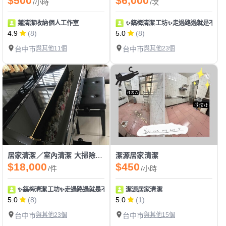
$500
$6,000
/小時
/次
蓮清潔收納個人工作室
✨鎬梅清潔工坊✨走過路過就是不要
4.9
(8)
5.0
(8)
台中市
與其他11個
台中市
與其他23個
居家清潔／室內清潔 大掃除透天清潔 深層清潔 依現場估價
潔源居家清潔
$18,000
$450
/件
/小時
✨鎬梅清潔工坊✨走過路過就是不要錯過！
潔源居家清潔
5.0
(8)
5.0
(1)
台中市
與其他23個
台中市
與其他15個