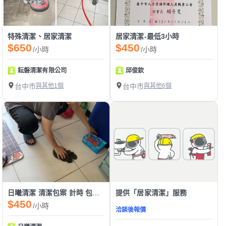
特殊清潔、居家清潔
居家清潔-最低3小時
$650
$450
/小時
/小時
耘磐清潔有限公司
邱俊欽
台中市
與其他1個
台中市
與其他6個
日曦清潔 清潔包案 計時 包間 包棟 包月
提供「居家清潔」服務
$450
/小時
洽談後報價