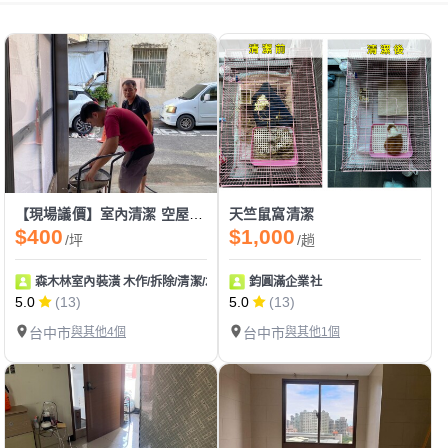
【現場議價】室內清潔 空屋清潔
天竺鼠窩清潔
$400
$1,000
/坪
/趟
森木林室內裝潢 木作/拆除/清潔/水電
鈞圓滿企業社
5.0
(13)
5.0
(13)
台中市
與其他4個
台中市
與其他1個