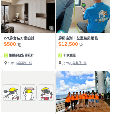
2-3房套裝方案設計
房屋檢測、全室驗屋服務
$500
$12,500
/趟
/次
築觀系統空間設計
和家驗屋
台中市
與其他1個
台中市
與其他9個