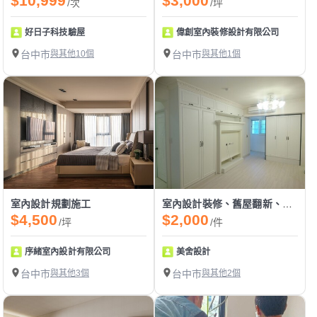
$10,999
$3,000
/次
/坪
好日子科技驗屋
偉創室內裝修設計有限公司
台中市
與其他10個
台中市
與其他1個
室內設計規劃施工
室內設計裝修、舊屋翻新、系統櫥櫃規劃
$4,500
$2,000
/坪
/件
序緒室內設計有限公司
美舍設計
台中市
與其他3個
台中市
與其他2個