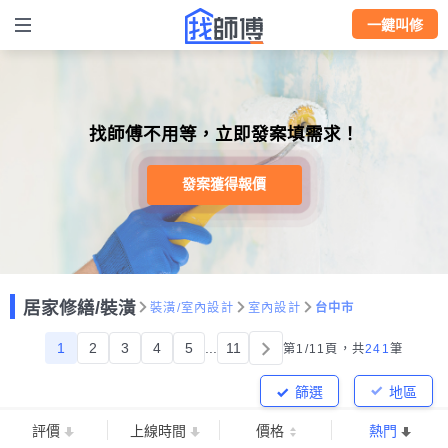
一鍵叫修
找師傅不用等，立即發案填需求！
發案獲得報價
居家修繕/裝潢
裝潢/室內設計
室內設計
台中市
1
2
3
4
5
...
11
第1/11頁，
共
241
筆
篩選
地區
評價
上線時間
價格
熱門