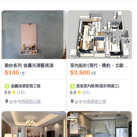
歐纱系列 金屬光澤藝術漆
室內設計(現代、簡約、北歐)風格
$140
$3,500
/才
/坪
金鵬油漆塗裝工程
居易室內裝修(設計與施工)
5.0
(18)
5.0
(15)
台中市
與其他22個
台中市
與其他17個