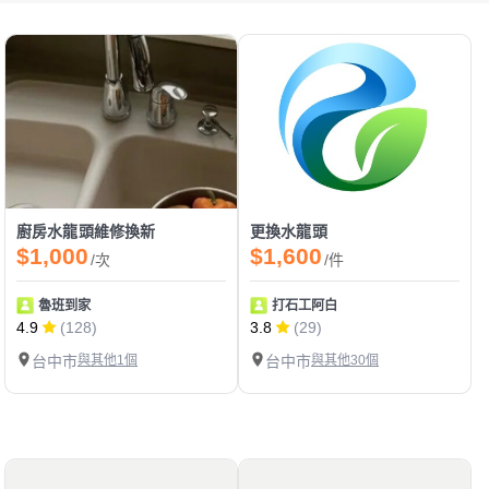
廚房水龍頭維修換新
更換水龍頭
$1,000
$1,600
/次
/件
魯班到家
打石工阿白
4.9
(128)
3.8
(29)
台中市
與其他1個
台中市
與其他30個