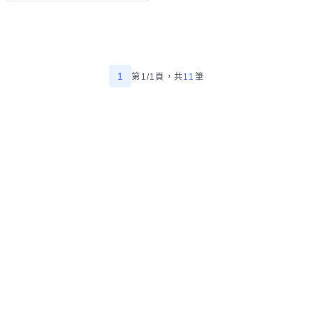
1
第1/1頁，
共
11
筆
精選台中市廚房水龍頭更換師傅
幫助中心
我有建議
數字科技股份有限公司
Copyright © 2025 by Addcn Technology Co., Ltd. All Rights reserved
鄧白氏
ESG永續標章