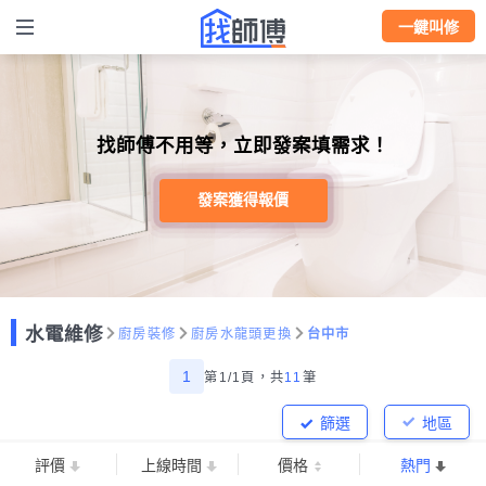
一鍵叫修
找師傅不用等，立即發案填需求！
發案獲得報價
水電維修
廚房裝修
廚房水龍頭更換
台中市
1
第1/1頁，
共
11
筆
篩選
地區
評價
上線時間
價格
熱門