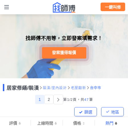
一鍵叫修
找師傅不用等，立即發案填需求！
發案獲得報價
居家修繕/裝潢
裝潢/室內設計
老屋翻新
台中市
1
2
第1/2頁，
共
47
筆
篩選
地區
評價
上線時間
價格
熱門