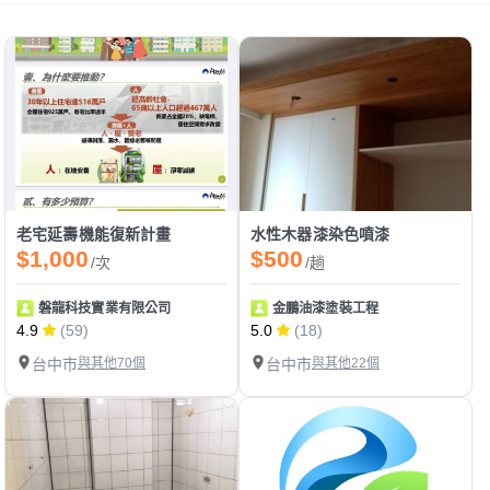
老宅延壽機能復新計畫
水性木器漆染色噴漆
$1,000
$500
/次
/趟
磐龍科技實業有限公司
金鵬油漆塗裝工程
4.9
(59)
5.0
(18)
台中市
與其他70個
台中市
與其他22個