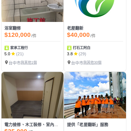
浴室翻修
老屋翻新
$120,000
$40,000
/件
/件
家承工程行
打石工阿白
5.0
(21)
3.8
(29)
台中市
與其他1個
台中市
與其他30個
電力檢修、木工裝修、室內裝潢
提供「老屋翻新」服務