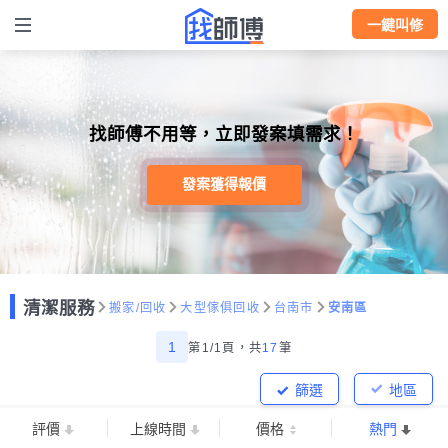
一鍵叫修
找師傅不用等，立即發案填需求！
發案獲得報價
清潔服務
搬家/回收
大型傢俱回收
台南市
安南區
1
第1/1頁，
共
17
筆
篩選
地區
評價
上線時間
價格
熱門