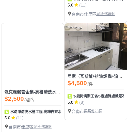
5.0
(11)
台南市佳里區
與其他39個
居家（瓦斯爐+排油煙機+流理台）除油二人施作
$4,500
/件
派克霖潔管企業-高雄清洗水管|清洗水塔|冷熱水變小|熱水管阻塞|通水管|熱水器除垢
✨鎬梅清潔工坊✨走過路過就是不要
$2,500
/迴路
5.0
(8)
台南市
與其他23個
水清淨清洗水管工程-高雄自來水管清洗/高雄水塔清洗
5.0
(11)
台南市佳里區
與其他39個