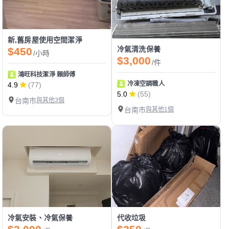
新,舊房屋使用空間潔淨
冷氣清洗保養
$450
/小時
$3,000
/件
鴻旺科技潔淨 賴師傅
冷凍空調職人
4.9
(77)
5.0
(55)
台南市
與其他3個
台南市
與其他1個
冷氣安裝、冷氣保養
代收垃圾