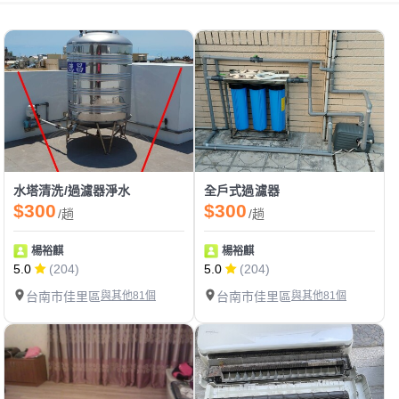
水塔清洗/過濾器淨水
全戶式過濾器
$300
$300
/趟
/趟
楊裕麒
楊裕麒
5.0
(204)
5.0
(204)
台南市佳里區
與其他81個
台南市佳里區
與其他81個