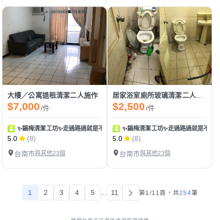
大樓／公寓退租清潔二人施作
居家浴室廁所玻璃清潔二人施作
$7,000
$2,500
/件
/件
✨鎬梅清潔工坊✨走過路過就是不要錯過！
✨鎬梅清潔工坊✨走過路過就是不要
5.0
(8)
5.0
(8)
台南市
與其他23個
台南市
與其他23個
1
2
3
4
5
...
11
第1/11頁，
共
254
筆