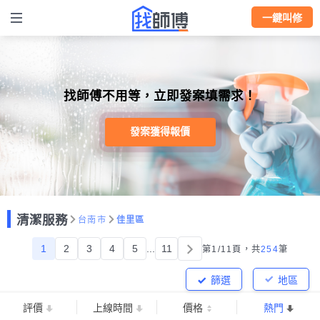
一鍵叫修
找師傅不用等，立即發案填需求！
發案獲得報價
清潔服務
台南市
佳里區
1
2
3
4
5
...
11
第1/11頁，
共
254
筆
篩選
地區
評價
上線時間
價格
熱門