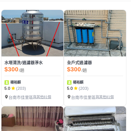
水塔清洗/過濾器淨水
全戶式過濾器
$300
$300
/趟
/趟
楊裕麒
楊裕麒
5.0
(203)
5.0
(203)
台南市佳里區
與其他81個
台南市佳里區
與其他81個