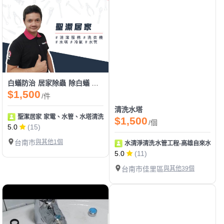
白蟻防治 居家除蟲 除白蟻 武東驅蟲
$1,500
/件
清洗水塔
聖潔居家 家電、水管、水塔清洗 地板止滑
$1,500
/個
5.0
(15)
台南市
與其他1個
水清淨清洗水管工程-高雄自來水管清
5.0
(11)
台南市佳里區
與其他39個