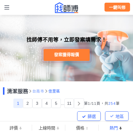
一鍵叫修
找師傅不用等，立即發案填需求！
發案獲得報價
清潔服務
台南市
佳里區
1
2
3
4
5
...
11
第1/11頁，
共
254
筆
篩選
地區
評價
上線時間
價格
熱門