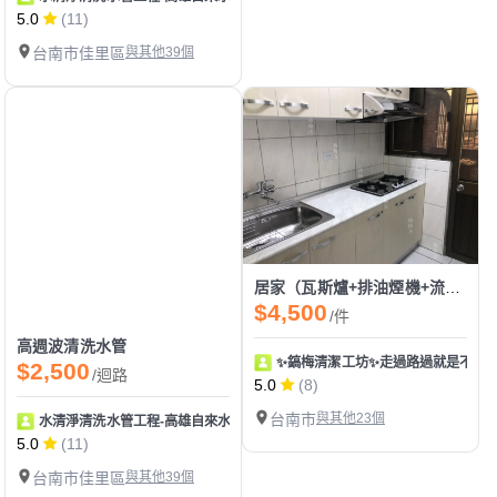
5.0
(11)
台南市佳里區
與其他39個
居家（瓦斯爐+排油煙機+流理台）除油二人施作
$4,500
/件
高週波清洗水管
✨鎬梅清潔工坊✨走過路過就是不要
$2,500
/迴路
5.0
(8)
台南市
與其他23個
水清淨清洗水管工程-高雄自來水管清洗/高雄水塔清洗
5.0
(11)
台南市佳里區
與其他39個