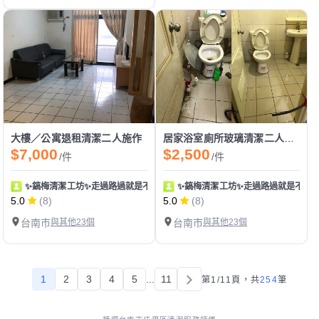
大樓／公寓退租清潔二人施作
居家浴室廁所玻璃清潔二人施作
$7,000
$2,500
/件
/件
✨鎬梅清潔工坊✨走過路過就是不要錯過！
✨鎬梅清潔工坊✨走過路過就是不要
5.0
(8)
5.0
(8)
台南市
與其他23個
台南市
與其他23個
1
2
3
4
5
...
11
第1/11頁，
共
254
筆