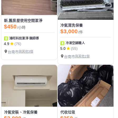
新,舊房屋使用空間潔淨
冷氣清洗保養
$450
/小時
$3,000
/件
鴻旺科技潔淨 賴師傅
冷凍空調職人
4.9
(76)
5.0
(55)
台南市
與其他3個
台南市
與其他1個
冷氣安裝、冷氣保養
代收垃圾