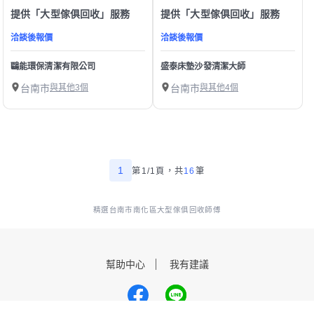
提供「大型傢俱回收」服務
提供「大型傢俱回收」服務
洽談後報價
洽談後報價
鷗能環保清潔有限公司
盛泰床墊沙發清潔大師
台南市
與其他3個
台南市
與其他4個
1
第1/1頁，
共
16
筆
精選台南市南化區大型傢俱回收師傅
幫助中心
我有建議