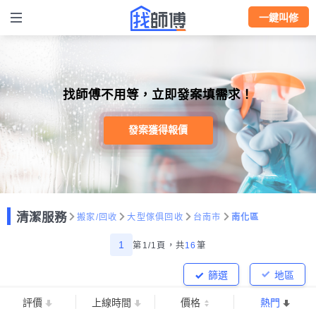
一鍵叫修
找師傅不用等，立即發案填需求！
發案獲得報價
清潔服務
搬家/回收
大型傢俱回收
台南市
南化區
1
第1/1頁，
共
16
筆
篩選
地區
評價
上線時間
價格
熱門