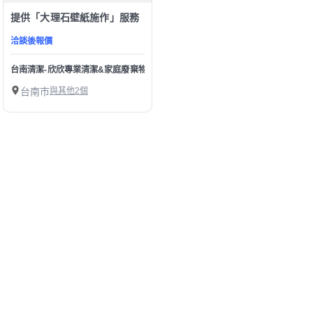
提供「大理石壁紙施作」服務
洽談後報價
台南清潔-欣欣專業清潔&家庭廢棄物&裝潢 壁紙拆除&水塔清洗&房屋清潔
台南市
與其他2個
1
第1/1頁，
共
9
筆
精選台南市楠西區大理石壁紙施作師傅
幫助中心
我有建議