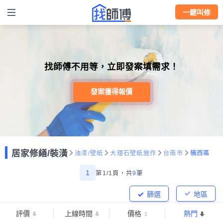
一鍵叫修
找師傅不用等，立即發案填需求！
發案獲得報價
居家修繕/裝潢
油漆/壁紙
大理石壁紙施作
台南市
楠西區
1
第1/1頁，
共
9
筆
篩選
地區
評價
上線時間
價格
熱門