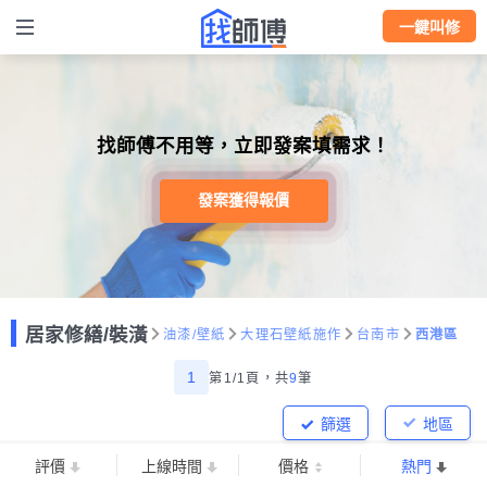
一鍵叫修
找師傅不用等，立即發案填需求！
發案獲得報價
居家修繕/裝潢
油漆/壁紙
大理石壁紙施作
台南市
西港區
1
第1/1頁，
共
9
筆
篩選
地區
評價
上線時間
價格
熱門