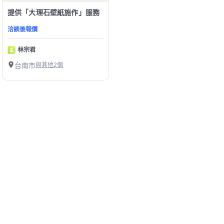
提供「大理石壁紙施作」服務
洽談後報價
林宗君
台南市
與其他2個
1
第1/1頁，
共
9
筆
精選台南市西港區大理石壁紙施作師傅
幫助中心
我有建議