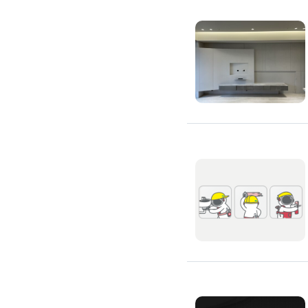
除蟲、除塵蟎
除塵蟎
除螞蟻
除蟑螂
除跳蚤
白蟻防治
滅鼠公司
除甲醛公司
搬家/回收
搬家公司
搬運家具