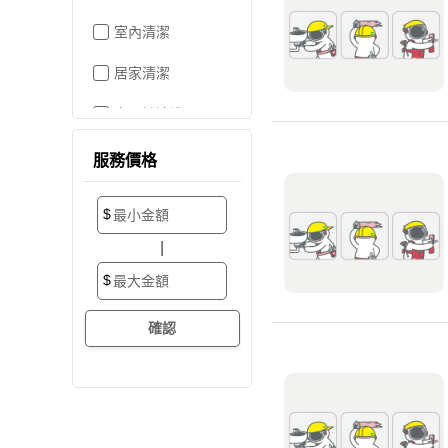
室內清潔
居家清潔
水晶燈清洗
空屋打掃
服務價格
居家收納
$
搬家/裝潢後清潔
|
大掃除
$
辦公室清潔
裝潢細清
外牆清潔
招牌清潔