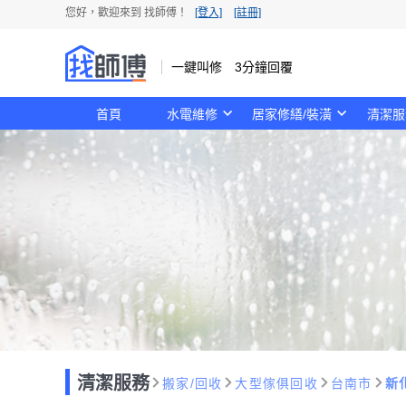
您好，歡迎來到 找師傅！
[登入]
[註冊]
一鍵叫修 3分鐘回覆
首頁
水電維修
居家修繕/裝潢
清潔服
清潔服務
搬家/回收
大型傢俱回收
台南市
新