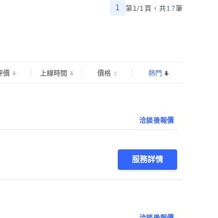
1
第1/1頁，
共
17
筆
評價
上線時間
價格
熱門
洽談後報價
服務詳情
洽談後報價