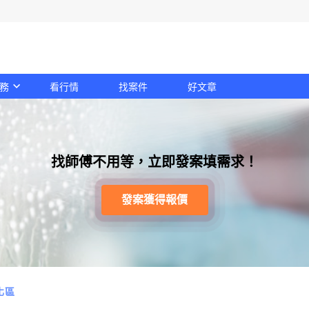
務
看行情
找案件
好文章
找師傅不用等，立即發案填需求！
發案獲得報價
化區