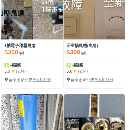
1樓電子穩壓馬達
浴室抽風機(風扇)
$300
$300
/趟
/趟
楊裕麒
楊裕麒
5.0
(204)
5.0
(204)
台南市新化區
與其他81個
台南市新化區
與其他81個