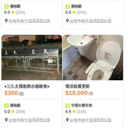
楊裕麒
楊裕麒
5.0
(204)
5.0
(204)
台南市新化區
與其他81個
台南市新化區
與其他81個
●三久太陽能熱水器維修●
衛浴設備更新
$300
$18,000
/趟
/件
楊裕麒
宇翊水電宅修
5.0
(204)
4.9
(145)
台南市新化區
與其他81個
台南市新化區
與其他51個