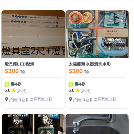
燈具座LED燈泡
太陽能熱水器清洗水垢
$300
$300
/趟
/趟
楊裕麒
楊裕麒
5.0
(204)
5.0
(204)
台南市新化區
與其他81個
台南市新化區
與其他81個