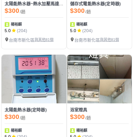
太陽能熱水器~熱水加壓馬達~電子流控恆壓泵浦~
儲存式電能熱水器(定時器)
$300
$300
/趟
/趟
楊裕麒
楊裕麒
5.0
(204)
5.0
(204)
台南市新化區
與其他81個
台南市新化區
與其他81個
太陽能熱水器(定時器)
浴室燈具
$300
$300
/趟
/趟
楊裕麒
楊裕麒
5.0
(204)
5.0
(204)