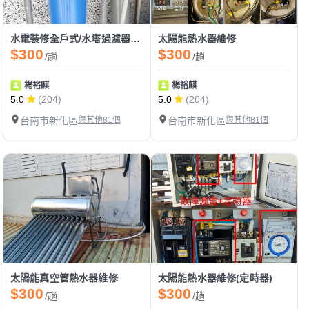
水電裝修全戶式/水塔過濾器/淨水器
太陽能熱水器維修
$300
$300
/趟
/趟
楊裕麒
楊裕麒
5.0
(204)
5.0
(204)
台南市新化區
與其他81個
台南市新化區
與其他81個
太陽能真空管熱水器維修
太陽能熱水器維修(定時器)
$300
$300
/趟
/趟