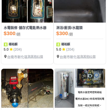
水電裝修 儲存式電能熱水器
淋浴/廚房/水龍頭
$300
$300
/趟
/趟
楊裕麒
楊裕麒
5.0
(204)
5.0
(204)
台南市新化區
與其他81個
台南市新化區
與其他81個