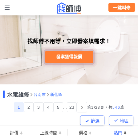
一鍵叫修
找師傅不用等，立即發案填需求！
發案獲得報價
水電維修
台南市
新化區
1
2
3
4
5
...
23
第1/23頁，
共
546
筆
篩選
地區
評價
上線時間
價格
熱門