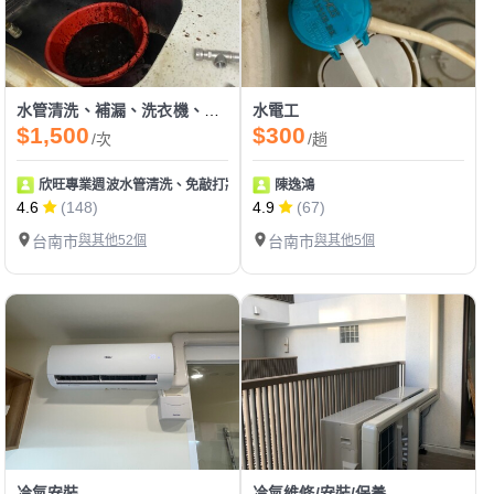
水管清洗、補漏、洗衣機、冷氣清洗
水電工
$1,500
$300
/次
/趟
欣旺專業週波水管清洗、免敲打牆壁補漏、冷氣清洗、排油煙機清洗、水電維
陳逸鴻
4.6
(148)
4.9
(67)
台南市
與其他52個
台南市
與其他5個
冷氣安裝
冷氣維修/安裝/保養