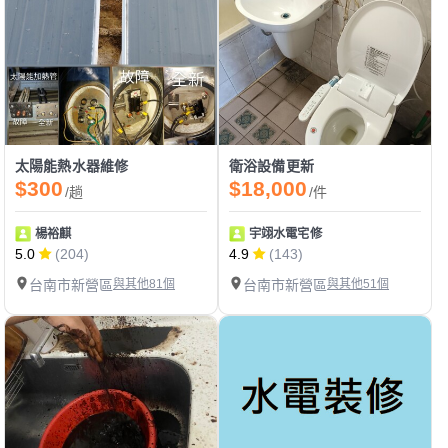
太陽能熱水器維修
衛浴設備更新
$300
$18,000
/趟
/件
楊裕麒
宇翊水電宅修
5.0
(204)
4.9
(143)
台南市新營區
與其他81個
台南市新營區
與其他51個