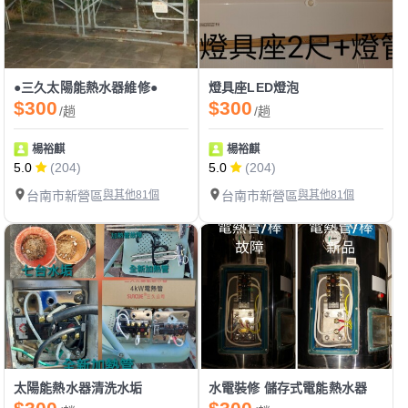
●三久太陽能熱水器維修●
燈具座LED燈泡
$300
$300
/趟
/趟
楊裕麒
楊裕麒
5.0
(204)
5.0
(204)
台南市新營區
與其他81個
台南市新營區
與其他81個
太陽能熱水器清洗水垢
水電裝修 儲存式電能熱水器