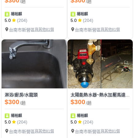
$300
$300
/趟
/趟
楊裕麒
楊裕麒
5.0
(204)
5.0
(204)
台南市新營區
與其他81個
台南市新營區
與其他81個
淋浴/廚房/水龍頭
太陽能熱水器~熱水加壓馬達~電子流控恆壓泵浦~
$300
$300
/趟
/趟
楊裕麒
楊裕麒
5.0
(204)
5.0
(204)
台南市新營區
與其他81個
台南市新營區
與其他81個