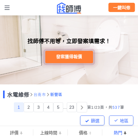
一鍵叫修
找師傅不用等，立即發案填需求！
發案獲得報價
水電維修
台南市
新營區
1
2
3
4
5
...
23
第1/23頁，
共
537
筆
篩選
地區
評價
上線時間
價格
熱門