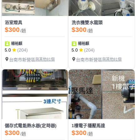
浴室燈具
洗衣機雙水龍頭
$300
$300
/趟
/趟
楊裕麒
楊裕麒
5.0
(204)
5.0
(204)
台南市新營區
與其他81個
台南市新營區
與其他81個
儲存式電能熱水器(定時器)
1樓電子穩壓馬達
$300
$300
/趟
/趟