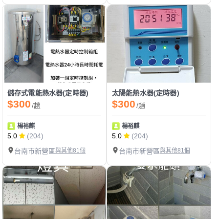
儲存式電能熱水器(定時器)
太陽能熱水器(定時器)
$300
$300
/趟
/趟
楊裕麒
楊裕麒
5.0
(204)
5.0
(204)
台南市新營區
與其他81個
台南市新營區
與其他81個