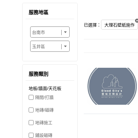
服務地區
已選擇：
大理石壁紙施作
服務類別
地板/牆面/天花板
隔間/打牆
地磚/磁磚
地磚施工
鋪設磁磚