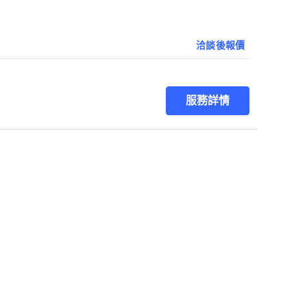
洽談後報價
服務詳情
1
第1/1頁，
共
9
筆