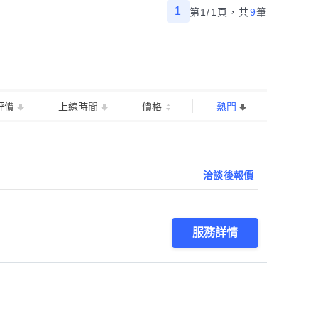
1
第1/1頁，
共
9
筆
評價
上線時間
價格
熱門
洽談後報價
服務詳情