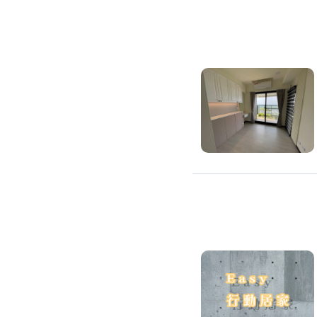
滲透硬化地坪
SPC石塑卡扣式地板
大理石地板裝潢
大理石工程
大理石維修
大理石地板清潔
水泥地板
防水地板
木地板打磨翻新
踢腳板施工
訂製地毯