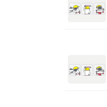
浴室油漆
壁紙施工
天花板壁紙施作
電視牆壁紙施作
文化石壁紙施作
大理石壁紙施作
清水模壁紙施作
門窗裝修
窗戶安裝維修
百葉窗裝修
鋁門窗裝修