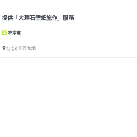
提供「大理石壁紙施作」服務
林宗君
台南市
與其他2個
精選台南市玉井區大理石壁紙施作師傅