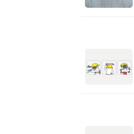
高架地板施工
輕鋼架/天花板
鑽孔/切割
泥作工程
木質裝潢
石材美容
噪音工程
油漆/壁紙
油漆粉刷
批土
房間油漆