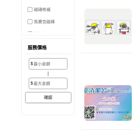
磁磚修補
馬賽克磁磚
地板施工
地板維修
服務價格
地板拋光打蠟
$
地板防滑施工
|
塑膠地板工程
$
實木地板
超耐磨地板
海島型木地板
卡扣式地板