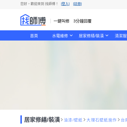
您好，歡迎來到 找師傅！
[登入]
[註冊]
一鍵叫修 3分鐘回覆
首頁
水電維修
居家修繕/裝潢
清潔服
居家修繕/裝潢
油漆/壁紙
大理石壁紙施作
台