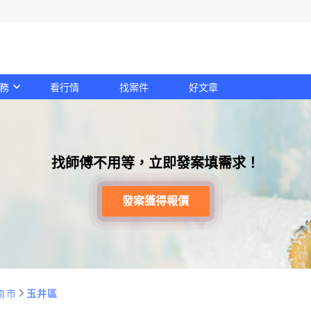
務
看行情
找案件
好文章
找師傅不用等，立即發案填需求！
發案獲得報價
南市
玉井區