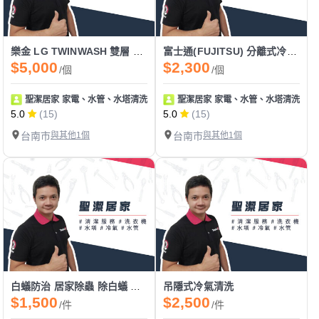
樂金 LG TWINWASH 雙層 雙能洗 滾筒洗衣機清洗
富士通(FUJITSU) 分離式冷氣清洗
$5,000
$2,300
/個
/個
聖潔居家 家電、水管、水塔清洗 地板止滑
聖潔居家 家電、水管、水塔清洗 地
5.0
(15)
5.0
(15)
台南市
與其他1個
台南市
與其他1個
白蟻防治 居家除蟲 除白蟻 武東驅蟲
吊隱式冷氣清洗
$1,500
$2,500
/件
/件