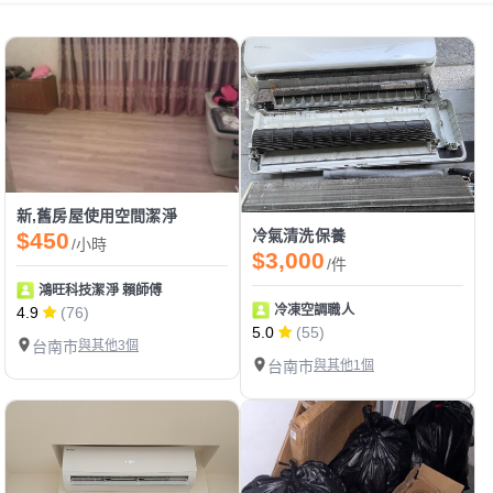
新,舊房屋使用空間潔淨
冷氣清洗保養
$450
/小時
$3,000
/件
鴻旺科技潔淨 賴師傅
冷凍空調職人
4.9
(76)
5.0
(55)
台南市
與其他3個
台南市
與其他1個