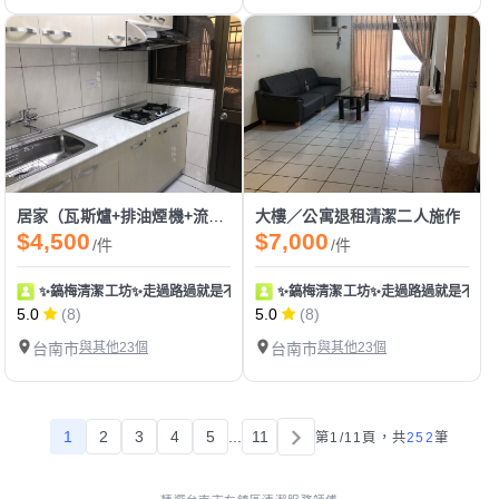
居家（瓦斯爐+排油煙機+流理台）除油二人施作
大樓／公寓退租清潔二人施作
$4,500
$7,000
/件
/件
✨鎬梅清潔工坊✨走過路過就是不要錯過！
✨鎬梅清潔工坊✨走過路過就是不要
5.0
(8)
5.0
(8)
台南市
與其他23個
台南市
與其他23個
1
2
3
4
5
...
11
第1/11頁，
共
252
筆