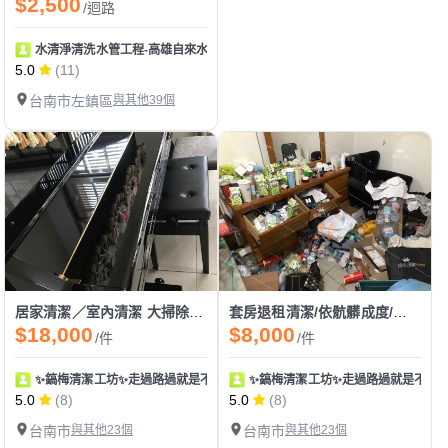
$2,500
/迴路
水清淨清洗水管工程-高雄自來水管清洗/高雄水塔清洗
5.0
(11)
台南市左鎮區
與其他39個
居家清潔／室內清潔 大掃除透天清潔 深層清潔 依現場估價
套房退租清潔/依骯髒成度/深層清潔
$18,000
$8,000
/件
/件
✨鎬梅清潔工坊✨走過路過就是不要錯過！
✨鎬梅清潔工坊✨走過路過就是不要
5.0
(8)
5.0
(8)
台南市
與其他23個
台南市
與其他23個