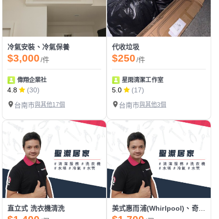
冷氣安裝、冷氣保養
代收垃圾
$3,000
$250
/件
/件
偉翔企業社
星雨清潔工作室
4.8
(30)
5.0
(17)
台南市
與其他17個
台南市
與其他3個
直立式 洗衣機清洗
美式惠而浦(Whirlpool)、奇異(GE) 攪拌棒 直立式 洗衣機清洗