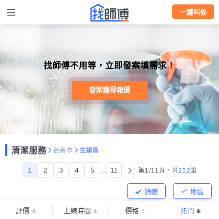
一鍵叫修
找師傅不用等，立即發案填需求！
發案獲得報價
清潔服務
台南市
左鎮區
1
2
3
4
5
...
11
第1/11頁，
共
252
筆
篩選
地區
評價
上線時間
價格
熱門