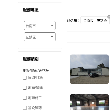
服務地區
已選擇：
台南市 - 左鎮區
服務類別
地板/牆面/天花板
隔間/打牆
地磚/磁磚
地磚施工
鋪設磁磚