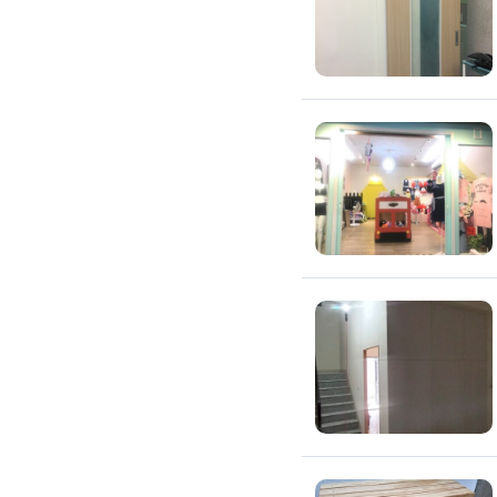
窗簾裝修
捲簾裝修
羅馬簾裝修
門片安裝維修
木門裝修
玻璃門裝修
浴室門裝修
塑膠拉門
拉門裝修
隔音門裝修
穀倉門裝修