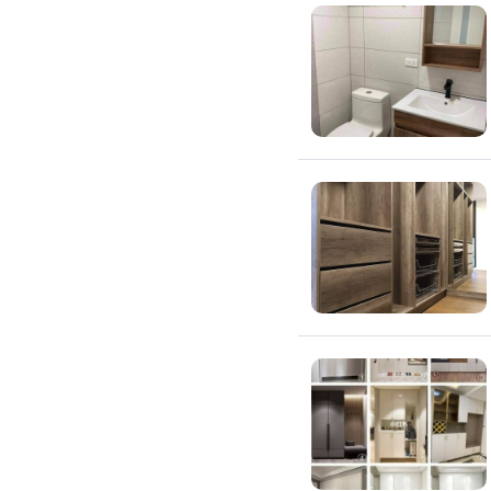
高架地板施工
輕鋼架/天花板
鑽孔/切割
泥作工程
木質裝潢
石材美容
噪音工程
油漆/壁紙
油漆粉刷
批土
房間油漆