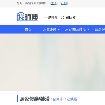
您好，歡迎來到 找師傅！
[登入]
[註冊]
一鍵叫修 3分鐘回覆
首頁
水電維修
居家修繕/裝潢
清潔服
居家修繕/裝潢
台南市
左鎮區