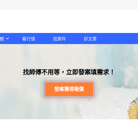
務
看行情
找案件
好文章
找師傅不用等，立即發案填需求！
發案獲得報價