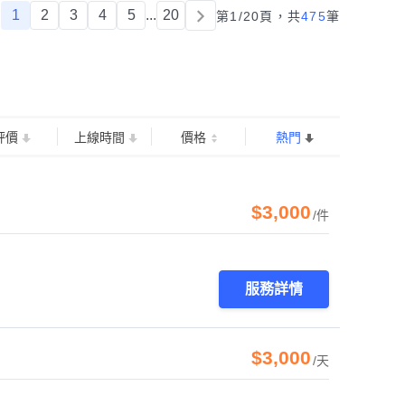
1
2
3
4
5
...
20
第1/20頁，
共
475
筆
評價
上線時間
價格
熱門
$3,000
/件
服務詳情
$3,000
/天