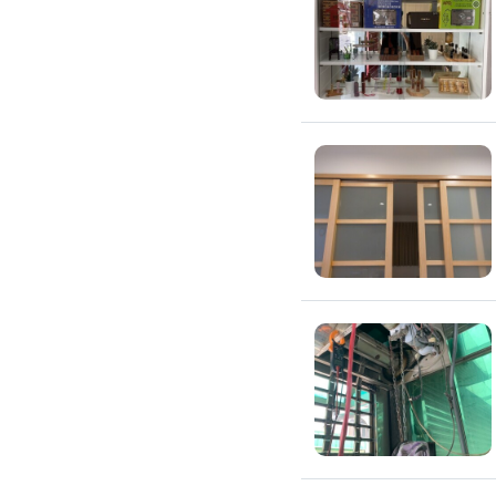
滲透硬化地坪
SPC石塑卡扣式地板
大理石地板裝潢
大理石工程
大理石維修
大理石地板清潔
水泥地板
防水地板
木地板打磨翻新
踢腳板施工
訂製地毯