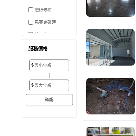
磁磚修補
馬賽克磁磚
地板施工
地板維修
服務價格
地板拋光打蠟
$
地板防滑施工
|
塑膠地板工程
$
實木地板
超耐磨地板
海島型木地板
卡扣式地板