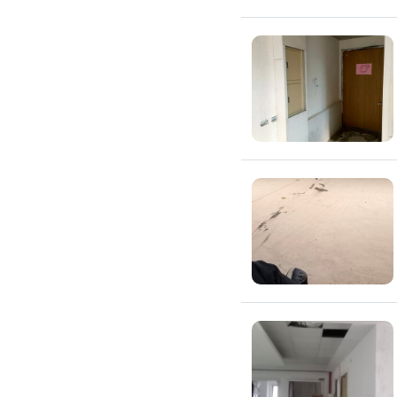
浴室油漆
壁紙施工
天花板壁紙施作
電視牆壁紙施作
文化石壁紙施作
大理石壁紙施作
清水模壁紙施作
門窗裝修
窗戶安裝維修
百葉窗裝修
鋁門窗裝修