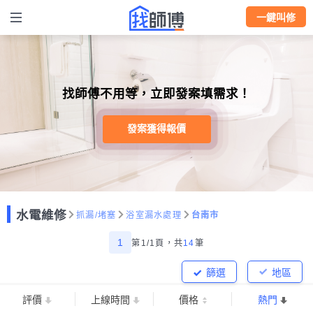
一鍵叫修
找師傅不用等，立即發案填需求！
發案獲得報價
水電維修
抓漏/堵塞
浴室漏水處理
台南市
1
第1/1頁，
共
14
筆
篩選
地區
評價
上線時間
價格
熱門