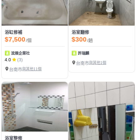
浴缸修補
浴室翻修
$7,500
$300
/個
/趟
浤展企業社
許瑞麟
4.0
(3)
台南市
與其他1個
台南市
與其他11個
浴室整修