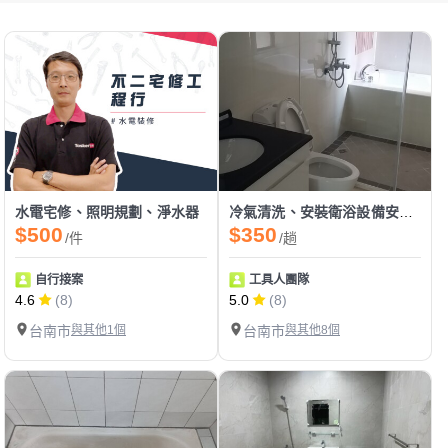
水電宅修、照明規劃、淨水器
冷氣清洗、安裝衛浴設備安裝、維修
$500
$350
/件
/趟
自行接案
工具人團隊
4.6
(8)
5.0
(8)
台南市
與其他1個
台南市
與其他8個