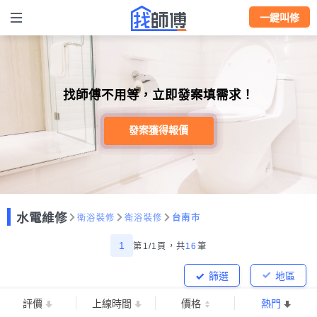
一鍵叫修
找師傅不用等，立即發案填需求！
發案獲得報價
水電維修
衛浴裝修
衛浴裝修
台南市
1
第1/1頁，
共
16
筆
篩選
地區
評價
上線時間
價格
熱門