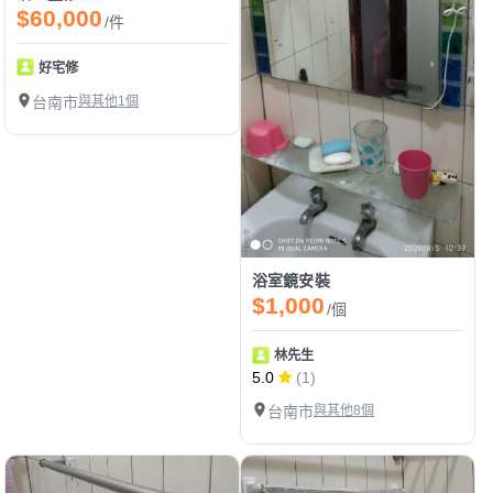
$60,000
/件
好宅修
台南市
與其他1個
浴室鏡安裝
$1,000
/個
林先生
5.0
(1)
台南市
與其他8個