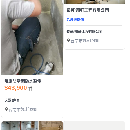
長軒/翔軒工程有限公司
洽談後報價
長軒/翔軒工程有限公司
台南市
與其他4個
浴廁防滲漏防水整修
$43,900
/件
大眾 許 R
台南市
與其他3個