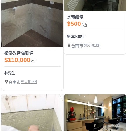
水電維修
$500
/趟
家碩水電行
台南市
與其他1個
衛浴改造做到好
$110,000
/件
林先生
台南市
與其他1個