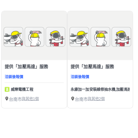
提供「加壓馬達」服務
提供「加壓馬達」服務
洽談後報價
洽談後報價
威樂電機工程
永康加一加安裝維修抽水機,加壓馬達,水
台南市
與其他1個
台南市
與其他2個