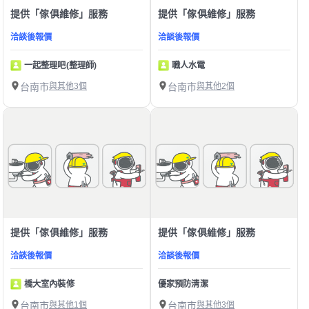
提供「傢俱維修」服務
提供「傢俱維修」服務
洽談後報價
洽談後報價
一起整理吧(整理師)
職人水電
台南市
與其他3個
台南市
與其他2個
提供「傢俱維修」服務
提供「傢俱維修」服務
洽談後報價
洽談後報價
橋大室內裝修
優家預防清潔
台南市
與其他1個
台南市
與其他3個