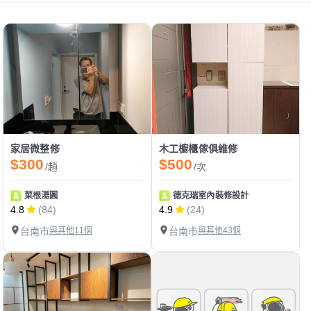
家居微整修
木工櫥櫃傢俱維修
$300
$500
/趟
/次
菜根湯圓
德克瑞室內裝修設計
4.8
(84)
4.9
(24)
台南市
與其他11個
台南市
與其他43個