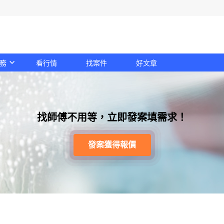
務
看行情
找案件
好文章
找師傅不用等，立即發案填需求！
發案獲得報價