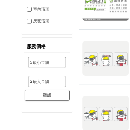
室內清潔
居家清潔
水晶燈清洗
空屋打掃
服務價格
居家收納
$
搬家/裝潢後清潔
|
大掃除
$
辦公室清潔
裝潢細清
外牆清潔
招牌清潔