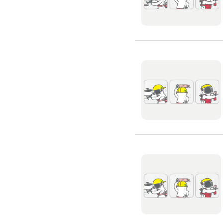
除蟲、除塵蟎
除塵蟎
除螞蟻
除蟑螂
除跳蚤
白蟻防治
滅鼠公司
除甲醛公司
搬家/回收
搬家公司
搬運家具