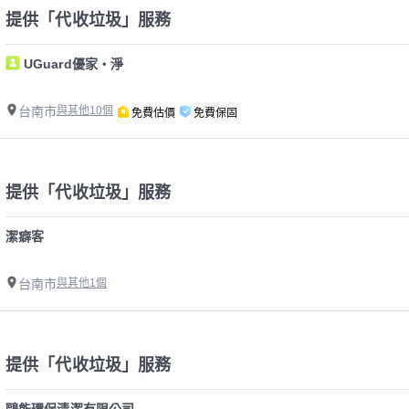
提供「代收垃圾」服務
UGuard優家・淨
台南市
與其他10個
免費估價
免費保固
提供「代收垃圾」服務
潔癖客
台南市
與其他1個
提供「代收垃圾」服務
鷗能環保清潔有限公司