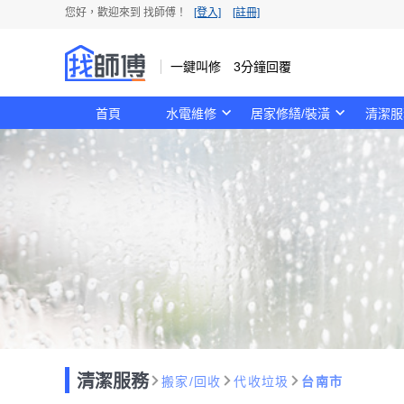
您好，歡迎來到 找師傅！
[登入]
[註冊]
一鍵叫修 3分鐘回覆
首頁
水電維修
居家修繕/裝潢
清潔服
清潔服務
搬家/回收
代收垃圾
台南市