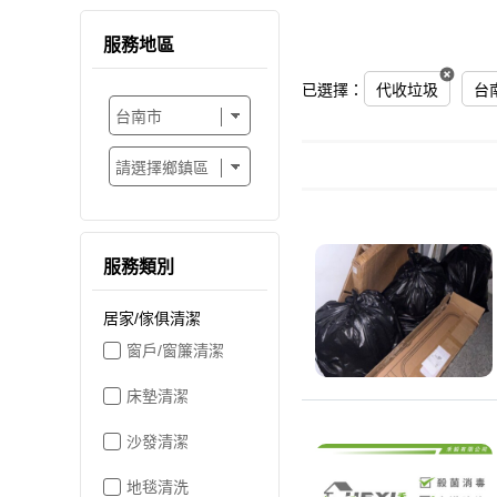
服務地區
已選擇：
代收垃圾
台
服務類別
居家/傢俱清潔
窗戶/窗簾清潔
床墊清潔
沙發清潔
地毯清洗