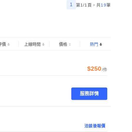
1
第1/1頁，
共
19
筆
評價
上線時間
價格
熱門
$250
/件
服務詳情
洽談後報價