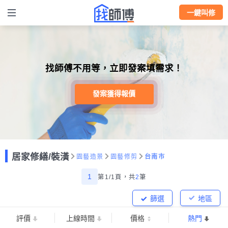
一鍵叫修
找師傅不用等，立即發案填需求！
發案獲得報價
居家修繕/裝潢
園藝造景
園藝修剪
台南市
1
第1/1頁，
共
2
筆
篩選
地區
評價
上線時間
價格
熱門