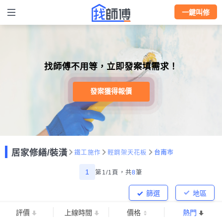
一鍵叫修
找師傅不用等，立即發案填需求！
發案獲得報價
居家修繕/裝潢
鐵工施作
輕鋼架天花板
台南市
1
第1/1頁，
共
8
筆
篩選
地區
評價
上線時間
價格
熱門