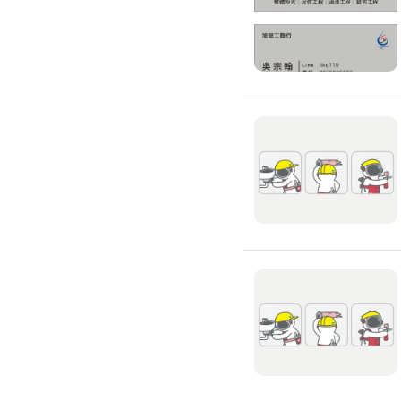
浴室油漆
壁紙施工
天花板壁紙施作
電視牆壁紙施作
文化石壁紙施作
大理石壁紙施作
清水模壁紙施作
門窗裝修
窗戶安裝維修
百葉窗裝修
鋁門窗裝修