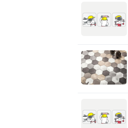
滲透硬化地坪
SPC石塑卡扣式地板
大理石地板裝潢
大理石工程
大理石維修
大理石地板清潔
水泥地板
防水地板
木地板打磨翻新
踢腳板施工
訂製地毯