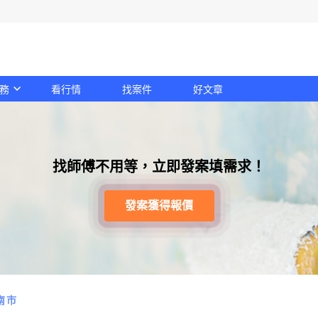
務
看行情
找案件
好文章
找師傅不用等，立即發案填需求！
發案獲得報價
南市