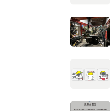
高架地板施工
輕鋼架/天花板
鑽孔/切割
泥作工程
木質裝潢
石材美容
噪音工程
油漆/壁紙
油漆粉刷
批土
房間油漆