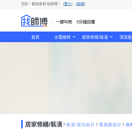
您好，歡迎來到 找師傅！
[登入]
[註冊]
一鍵叫修 3分鐘回覆
首頁
水電維修
居家修繕/裝潢
清潔服
居家修繕/裝潢
裝潢/室內設計
電視牆設計
台