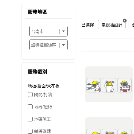
服務地區
已選擇：
電視牆設計
服務類別
地板/牆面/天花板
隔間/打牆
地磚/磁磚
地磚施工
鋪設磁磚