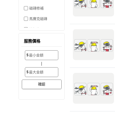
磁磚修補
馬賽克磁磚
地板施工
地板維修
服務價格
地板拋光打蠟
$
地板防滑施工
|
塑膠地板工程
$
實木地板
超耐磨地板
海島型木地板
卡扣式地板