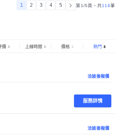
1
2
3
4
5
第1/5頁，
共
116
筆
評價
上線時間
價格
熱門
洽談後報價
服務詳情
洽談後報價