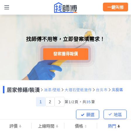
一鍵叫修
找師傅不用等，立即發案填需求！
發案獲得報價
居家修繕/裝潢
油漆/壁紙
大理石壁紙施作
台北市
北投區
1
2
第1/2頁，
共
35
筆
篩選
地區
評價
上線時間
價格
熱門