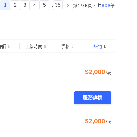
1
2
3
4
5
...
35
第1/35頁，
共
839
筆
評價
上線時間
價格
熱門
$2,000
/次
服務詳情
$2,000
/次