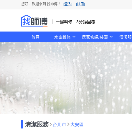
您好，歡迎來到 找師傅！
[登入]
[註冊]
一鍵叫修 3分鐘回覆
首頁
水電維修
居家修繕/裝潢
清潔服
清潔服務
台北市
大安區