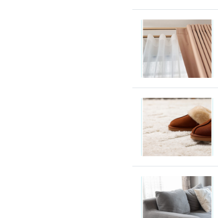
除蟲、除塵蟎
除塵蟎
除螞蟻
除蟑螂
除跳蚤
白蟻防治
滅鼠公司
除甲醛公司
搬家/回收
搬家公司
搬運家具