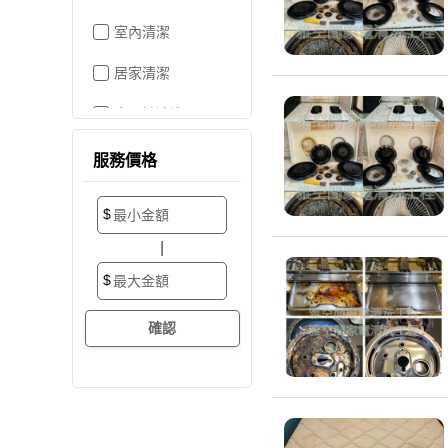
室內清潔
居家清潔
水晶燈清洗
空屋打掃
服務價格
居家收納
$
搬家/裝潢後清潔
|
大掃除
$
辦公室清潔
裝潢細清
外牆清潔
招牌清潔