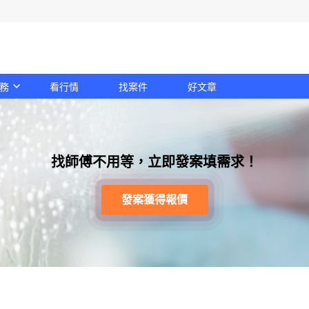
務
看行情
找案件
好文章
找師傅不用等，立即發案填需求！
發案獲得報價