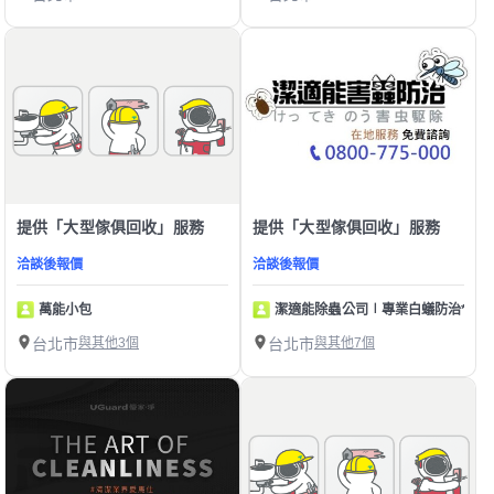
提供「大型傢俱回收」服務
提供「大型傢俱回收」服務
洽談後報價
洽談後報價
萬能小包
潔適能除蟲公司∣專業白蟻防治*居家
台北市
與其他3個
台北市
與其他7個