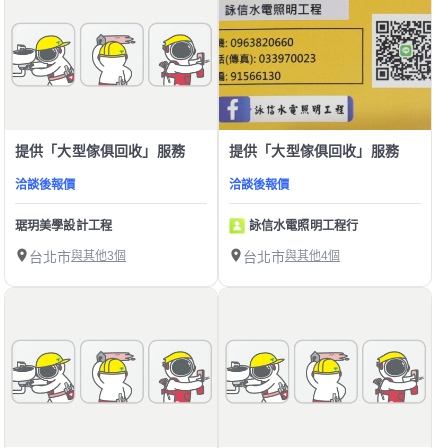
提供「大型傢俱回收」服務
提供「大型傢俱回收」服務
洽談後報價
洽談後報價
琚玥美學設計工程
詠信水電照明工程行
台北市
與其他3個
台北市
與其他4個