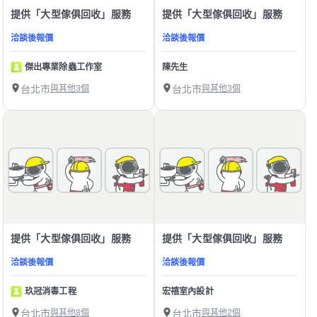
提供「大型傢俱回收」服務
提供「大型傢俱回收」服務
洽談後報價
洽談後報價
傑出專業除蟲工作室
陳先生
台北市
與其他3個
台北市
與其他3個
提供「大型傢俱回收」服務
提供「大型傢俱回收」服務
洽談後報價
洽談後報價
玖冠消毒工程
宏禧室內設計
台北市
與其他8個
台北市
與其他2個