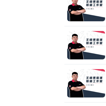
滲透硬化地坪
SPC石塑卡扣式地板
大理石地板裝潢
大理石工程
大理石維修
大理石地板清潔
水泥地板
防水地板
木地板打磨翻新
踢腳板施工
訂製地毯