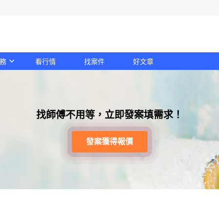
務
看行情
找案件
好文章
找師傅不用等，立即發案填需求！
發案獲得報價