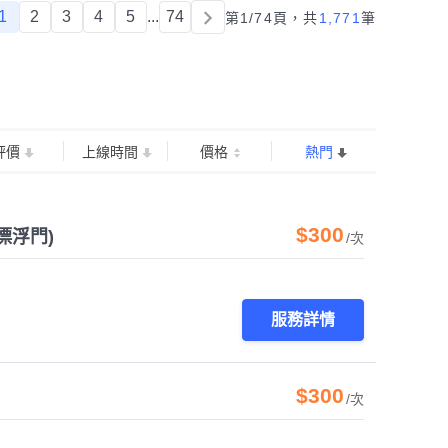
1
2
3
4
5
...
74
第1/74頁，
共
1,771
筆
評價
上線時間
價格
熱門
$300
漂浮門)
/次
服務詳情
$300
/次