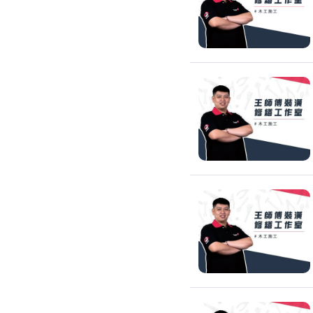
窗簾裝修
捲簾裝修
羅馬簾裝修
門片安裝維修
木門裝修
玻璃門裝修
浴室門裝修
塑膠拉門
拉門裝修
隔音門裝修
穀倉門裝修