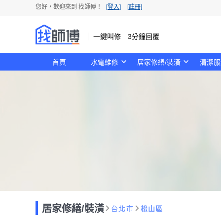
您好，歡迎來到 找師傅！
[登入]
[註冊]
一鍵叫修 3分鐘回覆
首頁
水電維修
居家修繕/裝潢
清潔服
居家修繕/裝潢
台北市
松山區