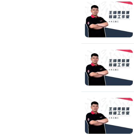
高架地板施工
輕鋼架/天花板
鑽孔/切割
泥作工程
木質裝潢
石材美容
噪音工程
油漆/壁紙
油漆粉刷
批土
房間油漆