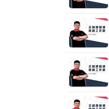
氣密窗裝修
紗窗裝修
防盜窗裝修
落地窗裝修
鐵窗裝修
隱形鐵窗裝修
鋁格柵裝修
隔音窗裝修
玻璃隔熱施工
玻璃裝修
窗簾訂製