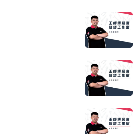
浴室油漆
壁紙施工
天花板壁紙施作
電視牆壁紙施作
文化石壁紙施作
大理石壁紙施作
清水模壁紙施作
門窗裝修
窗戶安裝維修
百葉窗裝修
鋁門窗裝修