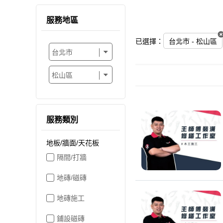
服務地區
已選擇：
台北市 - 松山區
服務類別
地板/牆面/天花板
隔間/打牆
地磚/磁磚
地磚施工
鋪設磁磚