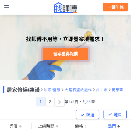
一鍵叫修
找師傅不用等，立即發案填需求！
發案獲得報價
居家修繕/裝潢
油漆/壁紙
大理石壁紙施作
台北市
萬華區
1
2
第1/2頁，
共
35
筆
篩選
地區
評價
上線時間
價格
熱門