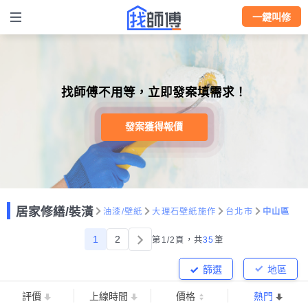
一鍵叫修
找師傅不用等，立即發案填需求！
發案獲得報價
居家修繕/裝潢
油漆/壁紙
大理石壁紙施作
台北市
中山區
1
2
第1/2頁，
共
35
筆
篩選
地區
評價
上線時間
價格
熱門