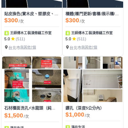
貼皮換色(實木皮、塑膠皮、美耐板、密迪板、塑鋁板)
櫃體(櫃門更新/書櫃/展示櫃/上櫃/書桌/吊櫃/收納櫃/衣櫃/矮櫃)
$300
$300
/次
/次
王師傅木工裝潢修繕工作室
王師傅木工裝潢修繕工作室
5.0
(511)
5.0
(511)
台北市
與其他7個
台北市
與其他7個
石材檯面洗孔⚡️水龍頭（純工）
鑽孔（深度5公分內）
$1,000
$1,500
/次
/次
淨在生活