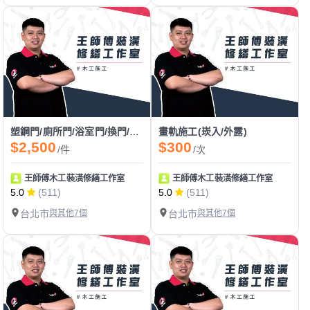
塑鋼門/廁所門/浴室門/換門/裝門/門片安裝
畫軌施工(崁入/外露)
$2,500
$300
/件
/次
王師傅木工裝潢修繕工作室
王師傅木工裝潢修繕工作室
5.0
(511)
5.0
(511)
台北市
與其他7個
台北市
與其他7個