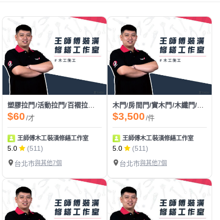
塑膠拉門/活動拉門/百褶拉門/pvc拉門
木門/房間門/實木門/木纖門/耐固門/夾板門/換門/門片安裝
$60
$3,500
/才
/件
王師傅木工裝潢修繕工作室
王師傅木工裝潢修繕工作室
5.0
(511)
5.0
(511)
台北市
與其他7個
台北市
與其他7個