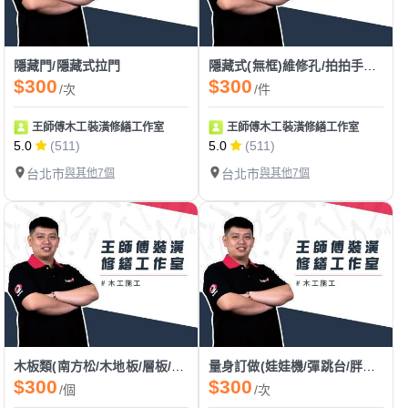
隱藏門/隱藏式拉門
隱藏式(無框)維修孔/拍拍手門/電箱門
$300
$300
/次
/件
王師傅木工裝潢修繕工作室
王師傅木工裝潢修繕工作室
5.0
(511)
5.0
(511)
台北市
與其他7個
台北市
與其他7個
木板類(南方松/木地板/層板/洞洞板/塑木)
量身訂做(娃娃機/彈跳台/胖卡/餐車)
$300
$300
/個
/次