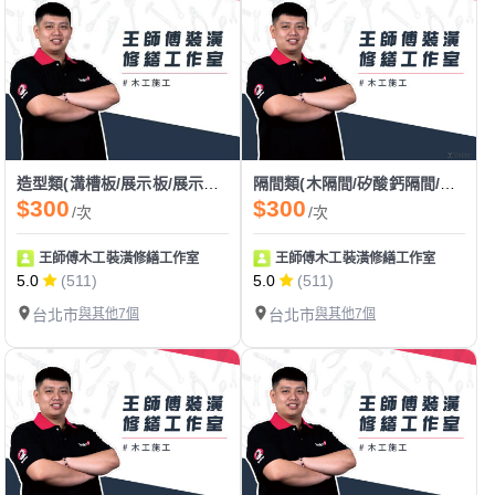
造型類(溝槽板/展示板/展示架/格柵/玄關)
隔間類(木隔間/矽酸鈣隔間/拉門隔間)
$300
$300
/次
/次
王師傅木工裝潢修繕工作室
王師傅木工裝潢修繕工作室
5.0
(511)
5.0
(511)
台北市
與其他7個
台北市
與其他7個