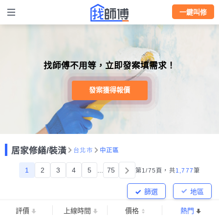
一鍵叫修
找師傅不用等，立即發案填需求！
發案獲得報價
居家修繕/裝潢
台北市
中正區
1
2
3
4
5
...
75
第1/75頁，
共
1,777
筆
篩選
地區
評價
上線時間
價格
熱門