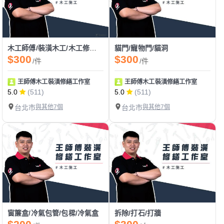
木工師傅/裝潢木工/木工修繕/木作維修/五金維修
貓門/寵物門/貓洞
$300
$300
/件
/件
王師傅木工裝潢修繕工作室
王師傅木工裝潢修繕工作室
5.0
(511)
5.0
(511)
台北市
與其他7個
台北市
與其他7個
窗簾盒/冷氣包管/包樑/冷氣盒
拆除/打石/打牆