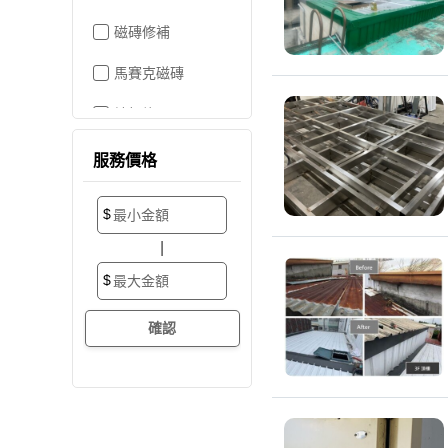
磁磚修補
馬賽克磁磚
地板施工
地板維修
服務價格
地板拋光打蠟
$
地板防滑施工
|
塑膠地板工程
$
實木地板
超耐磨地板
海島型木地板
卡扣式地板