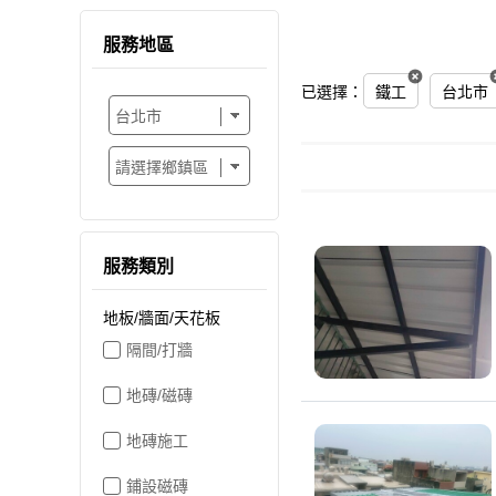
服務地區
已選擇：
鐵工
台北市
服務類別
地板/牆面/天花板
隔間/打牆
地磚/磁磚
地磚施工
鋪設磁磚