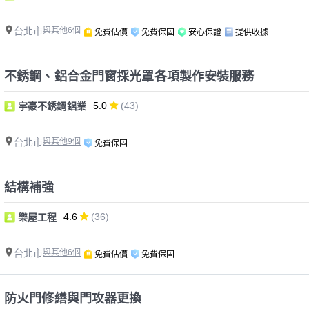
台北市
與其他6個
免費估價
免費保固
安心保證
提供收據
不銹鋼、鋁合金門窗採光罩各項製作安裝服務
5.0
(43)
宇豪不銹鋼鋁業
台北市
與其他9個
免費保固
結構補強
4.6
(36)
樂屋工程
台北市
與其他6個
免費估價
免費保固
防火門修繕與門攻器更換