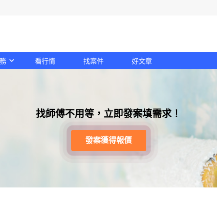
務
看行情
找案件
好文章
找師傅不用等，立即發案填需求！
發案獲得報價