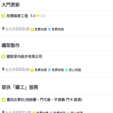
大門更新
5.0
(1)
松樂裝修工程
台北市
與其他3個
免費估價
免費保固
鐵架製作
鎧新室內設計有限公司
台北市
與其他4個
免費估價
免費保固
安心保證
提供「鐵工」服務
書田企業社(地絞鏈，門弓器，平推鎖.門卡.脫落)
台北市
與其他18個