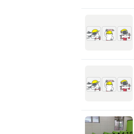
浴室油漆
壁紙施工
天花板壁紙施作
電視牆壁紙施作
文化石壁紙施作
大理石壁紙施作
清水模壁紙施作
門窗裝修
窗戶安裝維修
百葉窗裝修
鋁門窗裝修