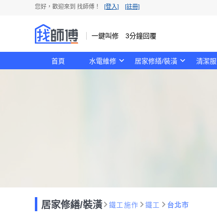
您好，歡迎來到 找師傅！
[登入]
[註冊]
一鍵叫修 3分鐘回覆
首頁
水電維修
居家修繕/裝潢
清潔服
居家修繕/裝潢
鐵工施作
鐵工
台北市