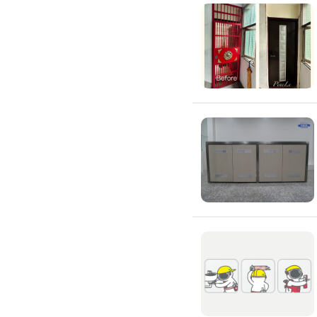
高架地板施工
輕鋼架/天花板
鑽孔/切割
泥作工程
木質裝潢
石材美容
噪音工程
油漆/壁紙
油漆粉刷
批土
房間油漆