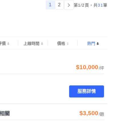
1
2
第1/2頁，
共
31
筆
評價
上線時間
價格
熱門
$10,000
/坪
服務詳情
$3,500
計相關
/趟