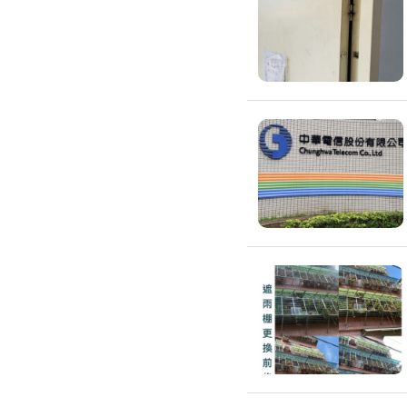
滲透硬化地坪
SPC石塑卡扣式地板
大理石地板裝潢
大理石工程
大理石維修
大理石地板清潔
水泥地板
防水地板
木地板打磨翻新
踢腳板施工
訂製地毯