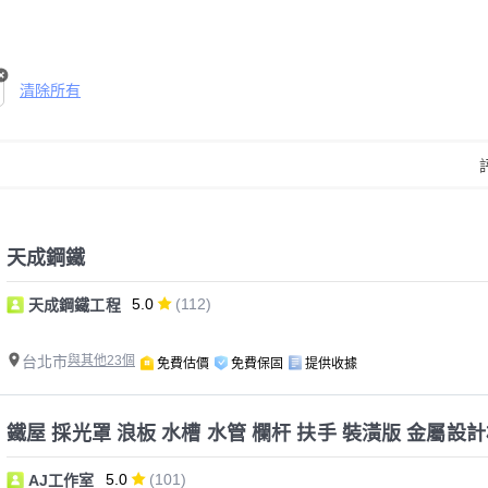
清除所有
天成鋼鐵
5.0
(112)
天成鋼鐵工程
台北市
與其他23個
免費估價
免費保固
提供收據
鐵屋 採光罩 浪板 水槽 水管 欄杆 扶手 裝潢版 金屬設
5.0
(101)
AJ工作室