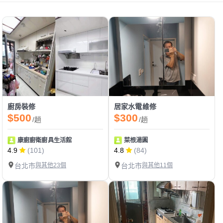
廚房裝修
居家水電維修
$500
$300
/趟
/趟
康廚廚衛廚具生活館
菜根湯圓
4.9
(101)
4.8
(84)
台北市
與其他23個
台北市
與其他11個