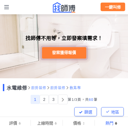
一鍵叫修
找師傅不用等，立即發案填需求！
發案獲得報價
水電維修
廚房裝修
廚房裝修
台北市
1
2
3
第1/3頁，
共
60
筆
篩選
地區
評價
上線時間
價格
熱門