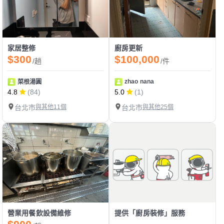
家居整修
廚房更新
$300
$100,000
/趟
/件
zhao nana
菜根湯圓
4.8
(84)
5.0
(1)
台北市
與其他11個
台北市
與其他25個
營業用餐飲設備維修
提供「廚房裝修」服務