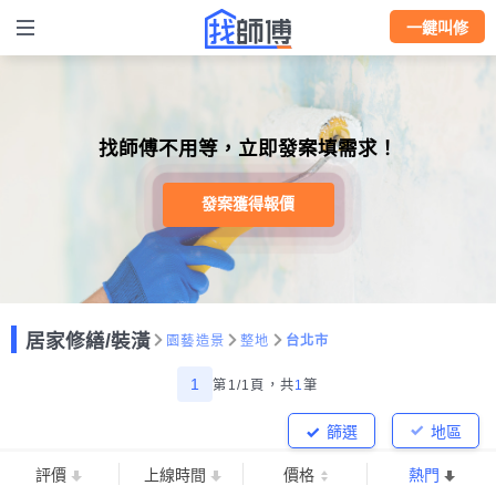
一鍵叫修
找師傅不用等，立即發案填需求！
發案獲得報價
居家修繕/裝潢
園藝造景
整地
台北市
1
第1/1頁，
共
1
筆
篩選
地區
評價
上線時間
價格
熱門