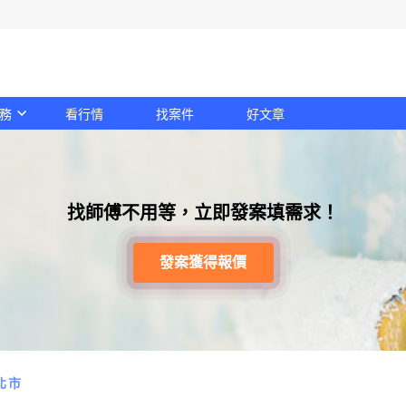
務
看行情
找案件
好文章
找師傅不用等，立即發案填需求！
發案獲得報價
北市