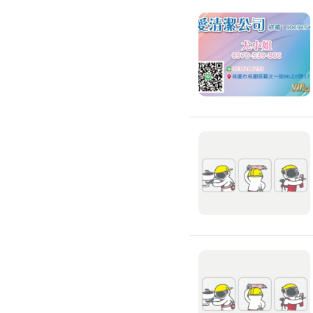
氣密窗裝修
紗窗裝修
防盜窗裝修
落地窗裝修
鐵窗裝修
隱形鐵窗裝修
鋁格柵裝修
隔音窗裝修
玻璃隔熱施工
玻璃裝修
窗簾訂製