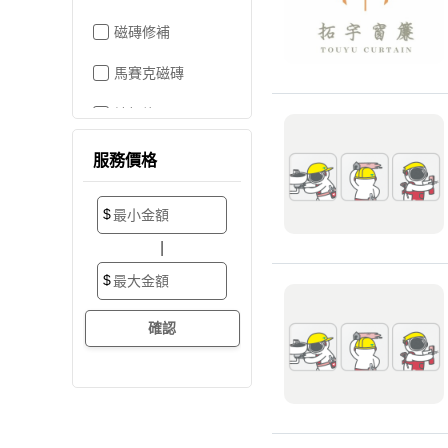
磁磚修補
馬賽克磁磚
地板施工
地板維修
服務價格
地板拋光打蠟
$
地板防滑施工
|
塑膠地板工程
$
實木地板
超耐磨地板
海島型木地板
卡扣式地板