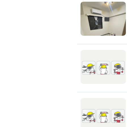
滲透硬化地坪
SPC石塑卡扣式地板
大理石地板裝潢
大理石工程
大理石維修
大理石地板清潔
水泥地板
防水地板
木地板打磨翻新
踢腳板施工
訂製地毯