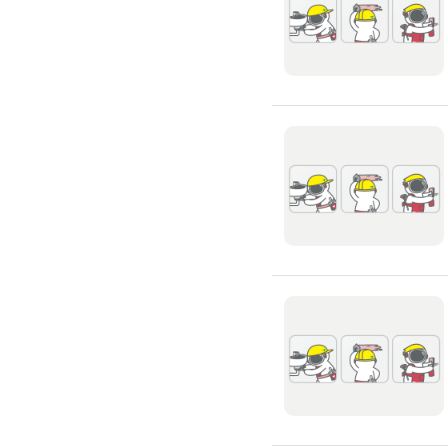
浴室油漆
壁紙施工
天花板壁紙施作
電視牆壁紙施作
文化石壁紙施作
大理石壁紙施作
清水模壁紙施作
門窗裝修
窗戶安裝維修
百葉窗裝修
鋁門窗裝修