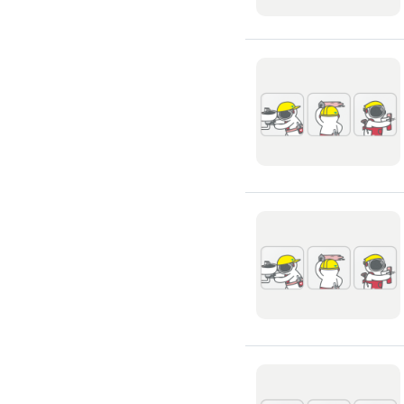
高架地板施工
輕鋼架/天花板
鑽孔/切割
泥作工程
木質裝潢
石材美容
噪音工程
油漆/壁紙
油漆粉刷
批土
房間油漆