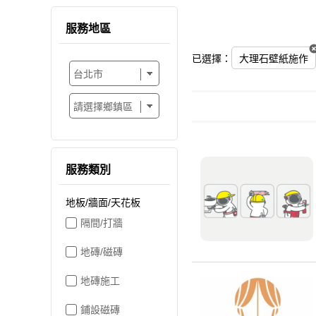
服務地區
已選擇：
大理石壁紙施作
服務類別
地板/牆面/天花板
隔間/打牆
地磚/磁磚
地磚施工
鋪設磁磚