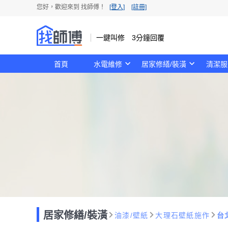
您好，歡迎來到 找師傅！
[登入]
[註冊]
一鍵叫修 3分鐘回覆
首頁
水電維修
居家修繕/裝潢
清潔服
居家修繕/裝潢
油漆/壁紙
大理石壁紙施作
台