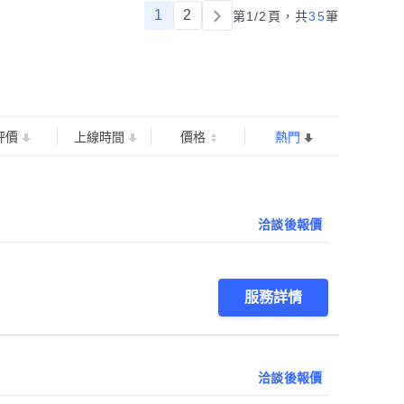
1
2
第1/2頁，
共
35
筆
評價
上線時間
價格
熱門
洽談後報價
服務詳情
洽談後報價