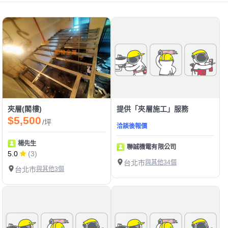
夾層(閣樓)
提供「夾層施工」服務
$5,500
/坪
洽談後報價
楊先生
聯誠機電有限公司
5.0
(3)
台北市
與其他34個
台北市
與其他3個