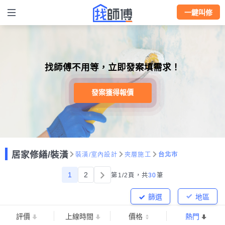
一鍵叫修
找師傅不用等，立即發案填需求！
發案獲得報價
居家修繕/裝潢
裝潢/室內設計
夾層施工
台北市
1
2
第1/2頁，
共
30
筆
篩選
地區
評價
上線時間
價格
熱門