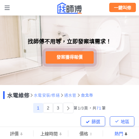
一鍵叫修
找師傅不用等，立即發案填需求！
發案獲得報價
水電維修
水電安裝/修繕
通水管
台北市
1
2
3
第1/3頁，
共
71
筆
篩選
地區
評價
上線時間
價格
熱門