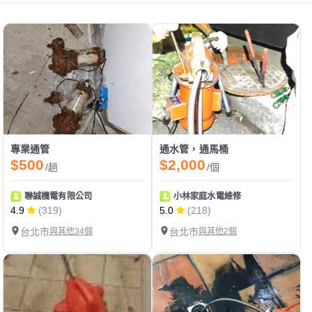
專業通管
通水管，通馬桶
$500
$2,000
/趟
/個
聯誠機電有限公司
小林家庭水電維修
4.9
(319)
5.0
(218)
台北市
與其他34個
台北市
與其他2個