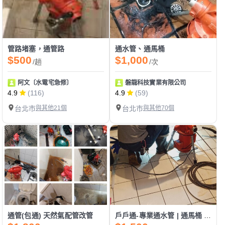
管路堵塞，通管路
通水管、通馬桶
$500
$1,000
/趟
/次
阿文〔水電宅急修〕
磐龍科技實業有限公司
4.9
(116)
4.9
(59)
台北市
與其他21個
台北市
與其他70個
通管(包通) 天然氣配管改管
戶戶通-專業通水管 | 通馬桶 |各式水管堵塞不通免費