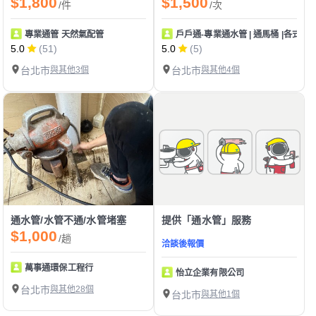
$1,800
$1,500
/件
/次
專業通管 天然氣配管
戶戶通-專業通水管 | 通馬桶 |各式水
5.0
(51)
5.0
(5)
台北市
與其他3個
台北市
與其他4個
通水管/水管不通/水管堵塞
提供「通水管」服務
$1,000
/趟
洽談後報價
萬事通環保工程行
怡立企業有限公司
台北市
與其他28個
台北市
與其他1個