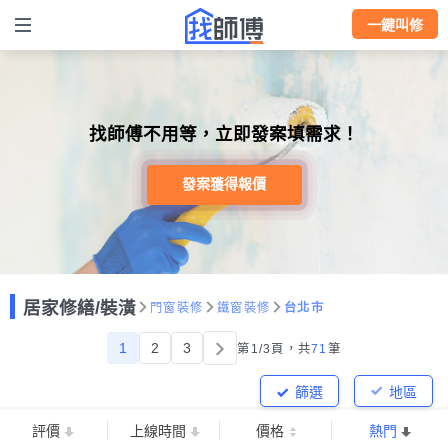
一鍵叫修
找師傅不用等，立即發案填需求！
發案獲得報價
居家修繕/裝潢
門窗裝修
鐵窗裝修
台北市
1
2
3
第1/3頁，
共
71
筆
篩選
地區
評價
上線時間
價格
熱門