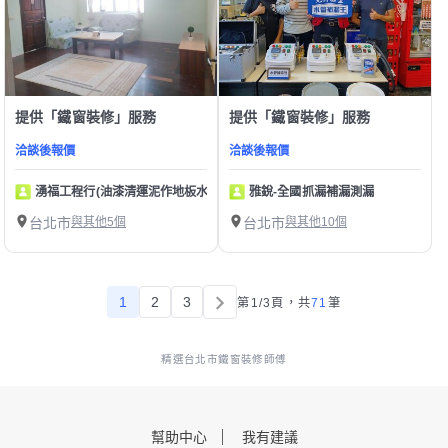
提供「鐵窗裝修」服務
提供「鐵窗裝修」服務
洽談後報價
洽談後報價
湧福工程行(油漆清運泥作地板水電壁紙)
雅銳-全國抓漏補漏測漏
台北市
與其他5個
台北市
與其他10個
1
2
3
第1/3頁，
共
71
筆
精選台北市鐵窗裝修師傅
幫助中心
我有建議