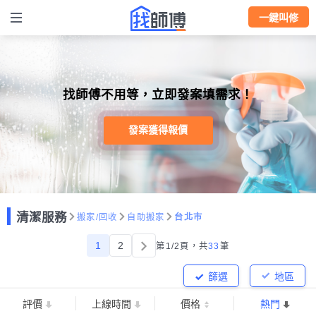
一鍵叫修
找師傅不用等，立即發案填需求！
發案獲得報價
清潔服務
搬家/回收
自助搬家
台北市
1
2
第1/2頁，
共
33
筆
篩選
地區
評價
上線時間
價格
熱門