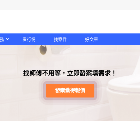
務
看行情
找案件
好文章
找師傅不用等，立即發案填需求！
發案獲得報價