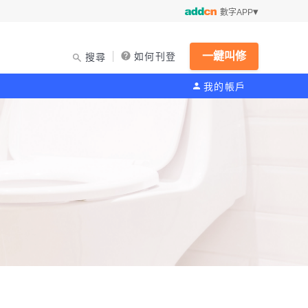
數字APP
一鍵叫修
如何刊登
搜尋
我的帳戶