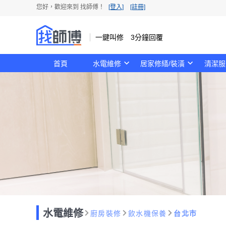
您好，歡迎來到 找師傅！
[登入]
[註冊]
一鍵叫修 3分鐘回覆
首頁
水電維修
居家修繕/裝潢
清潔服
水電維修
廚房裝修
飲水機保養
台北市