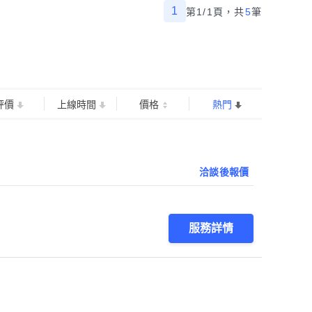
1
第1/1頁，
共
5
筆
評價
上線時間
價格
熱門
洽談後報價
服務詳情