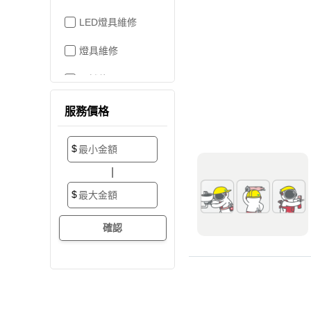
LED燈具維修
燈具維修
吊燈修理
家電維修
服務價格
洗衣機裝修
$
加壓/抽水馬達
|
抽水馬達
$
加壓馬達
開關/插座
電路配線
水管配置