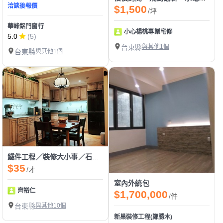
洽談後報價
$1,500
/坪
華峰鋁門窗行
小心楊桃專業宅修
5.0
(5)
台東縣
與其他1個
台東縣
與其他1個
鐵件工程／裝修大小事／石材磁磚修繕美容工程
$35
/才
室內外統包
齊裕仁
$1,700,000
/件
台東縣
與其他10個
新巢裝修工程(鄭勝木)