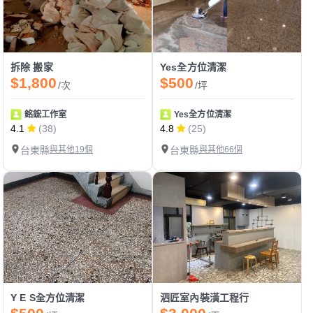
拆除 搬家
Yes全方位清潔
$1,800
$500
/次
/坪
銘鋐工作室
Yes全方位清潔
4.1
(38)
4.8
(25)
台東縣
與其他19個
台東縣
與其他66個
Y E S全方位清潔
泗匠室內裝潢工程行