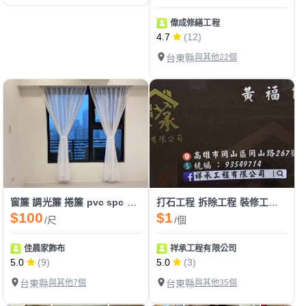
偉成修繕工程
4.7
(12)
台東縣
與其他22個
窗簾 調光簾 捲簾 pvc spc 各式地板 各國壁紙 輕鋼架
打石工程 拆除工程 裝修工程 油漆工程 木地板 塑膠地板 統包工程
$100
$1
/尺
/個
佳晨家飾布
祥承工程有限公司
5.0
(9)
5.0
(3)
台東縣
與其他7個
台東縣
與其他35個