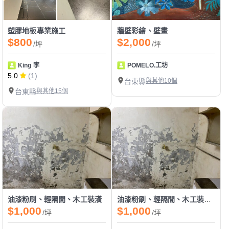
塑膠地板專業施工
牆壁彩繪、壁畫
$800
$2,000
/坪
/坪
King 李
POMELO.工坊
5.0
(1)
台東縣
與其他10個
台東縣
與其他15個
油漆粉刷、輕隔間、木工裝潢
油漆粉刷、輕隔間、木工裝潢、老屋翻新
$1,000
$1,000
/坪
/坪