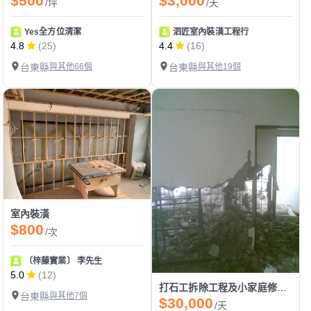
$500
$3,000
/坪
/天
Yes全方位清潔
泗匠室內裝潢工程行
4.8
(25)
4.4
(16)
台東縣
與其他66個
台東縣
與其他19個
室內裝潢
$800
/次
〔梓藤實業〕 李先生
5.0
(12)
打石工拆除工程及小家庭修改拆除
台東縣
與其他7個
$30,000
/天