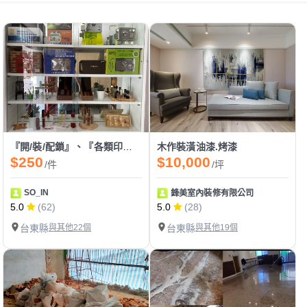
『開/裝/配鎖』、『各類印章製作』、『感應卡/遙控器拷貝』
木作裝潢油漆.烤漆
$250
$10,000
/件
/坪
SO_IN
鋒美室內裝修有限公司
5.0
(62)
5.0
(28)
台東縣
與其他22個
台東縣
與其他19個