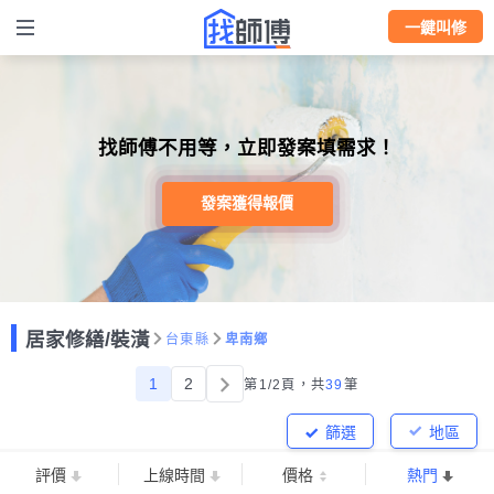
一鍵叫修
找師傅不用等，立即發案填需求！
發案獲得報價
居家修繕/裝潢
台東縣
卑南鄉
1
2
第1/2頁，
共
39
筆
篩選
地區
評價
上線時間
價格
熱門