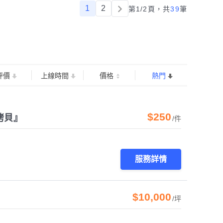
1
2
第1/2頁，
共
39
筆
評價
上線時間
價格
熱門
$250
拷貝』
/件
服務詳情
$10,000
/坪