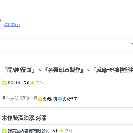
清除所有
『開/裝/配鎖』、『各類印章製作』、『感應卡/遙控器
SO_IN
5.0
(62)
台東縣
與其他22個
免費估價
免費保固
木作裝潢油漆.烤漆
5.0
(28)
鋒美室內裝修有限公司