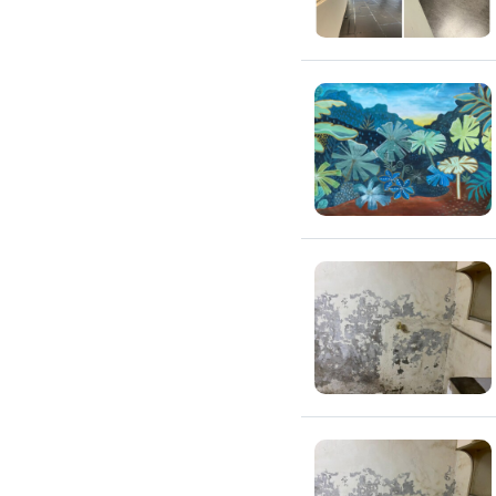
氣密窗裝修
紗窗裝修
防盜窗裝修
落地窗裝修
鐵窗裝修
隱形鐵窗裝修
鋁格柵裝修
隔音窗裝修
玻璃隔熱施工
玻璃裝修
窗簾訂製