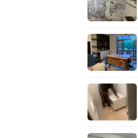
窗簾裝修
捲簾裝修
羅馬簾裝修
門片安裝維修
木門裝修
玻璃門裝修
浴室門裝修
塑膠拉門
拉門裝修
隔音門裝修
穀倉門裝修