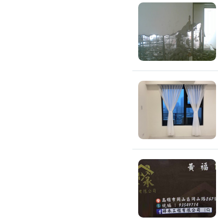
高架地板施工
輕鋼架/天花板
鑽孔/切割
泥作工程
木質裝潢
石材美容
噪音工程
油漆/壁紙
油漆粉刷
批土
房間油漆