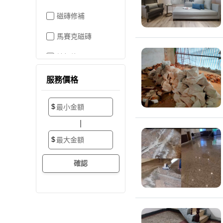
磁磚修補
馬賽克磁磚
地板施工
地板維修
服務價格
地板拋光打蠟
$
地板防滑施工
|
塑膠地板工程
$
實木地板
超耐磨地板
海島型木地板
卡扣式地板