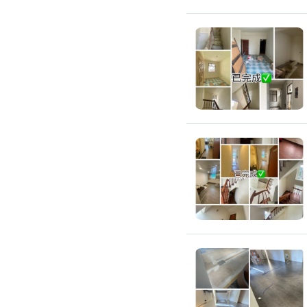
浴室油漆
壁紙施工
天花板壁紙施作
電視牆壁紙施作
文化石壁紙施作
大理石壁紙施作
清水模壁紙施作
門窗裝修
窗戶安裝維修
百葉窗裝修
鋁門窗裝修