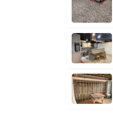
滲透硬化地坪
SPC石塑卡扣式地板
大理石地板裝潢
大理石工程
大理石維修
大理石地板清潔
水泥地板
防水地板
木地板打磨翻新
踢腳板施工
訂製地毯