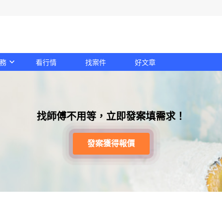
務
看行情
找案件
好文章
找師傅不用等，立即發案填需求！
發案獲得報價