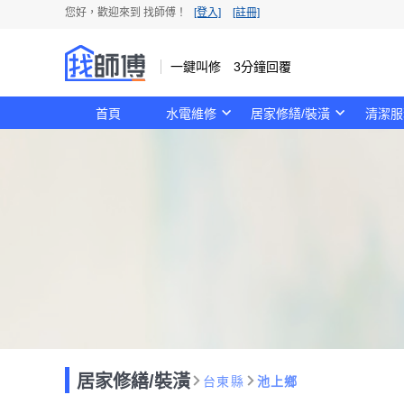
您好，歡迎來到 找師傅！
[登入]
[註冊]
一鍵叫修 3分鐘回覆
首頁
水電維修
居家修繕/裝潢
清潔服
居家修繕/裝潢
台東縣
池上鄉