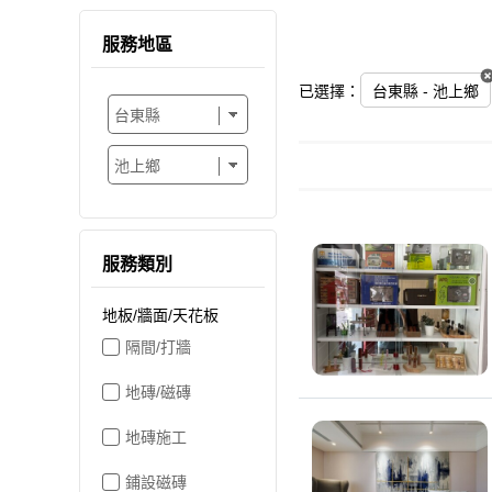
服務地區
已選擇：
台東縣 - 池上鄉
服務類別
地板/牆面/天花板
隔間/打牆
地磚/磁磚
地磚施工
鋪設磁磚