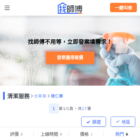
一鍵叫修
找師傅不用等，立即發案填需求！
發案獲得報價
清潔服務
台東縣
達仁鄉
1
第1/1頁，
共
17
筆
篩選
地區
評價
上線時間
價格
熱門