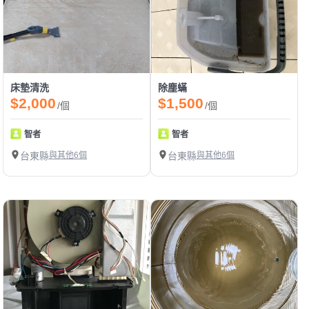
床墊清洗
除塵蟎
$2,000
$1,500
/個
/個
智者
智者
台東縣
與其他6個
台東縣
與其他6個