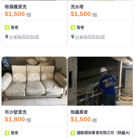
除濕機清洗
洗水塔
$1,500
$1,500
/個
/個
智者
智者
台東縣
與其他6個
台東縣
與其他6個
布沙發清洗
除蟲業者
$1,800
$1,500
/個
/趟
智者
揚銘環保事業有限公司（除蟲大師：