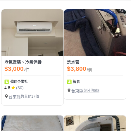
冷氣安裝、冷氣保養
洗水管
$3,000
$3,800
/件
/個
偉翔企業社
智者
4.8
(30)
台東縣
與其他6個
台東縣
與其他17個