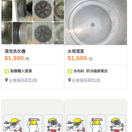
清洗洗衣機
水塔清潔
$1,500
$1,500
/件
/次
鈺春職人清潔
水內科_杊沐森屏東店
台東縣
與其他3個
台東縣
與其他3個