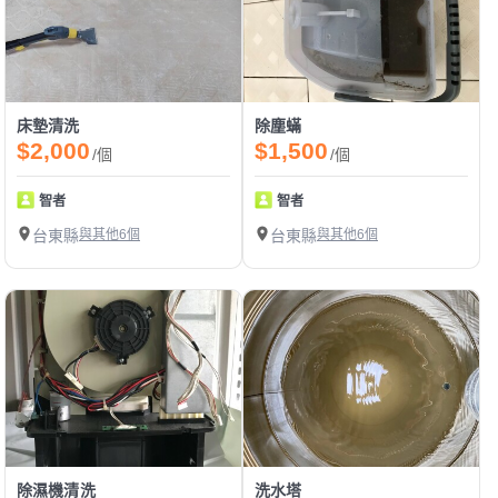
床墊清洗
除塵蟎
$2,000
$1,500
/個
/個
智者
智者
台東縣
與其他6個
台東縣
與其他6個
除濕機清洗
洗水塔