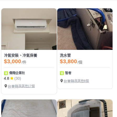
冷氣安裝、冷氣保養
洗水管
$3,000
$3,800
/件
/個
偉翔企業社
智者
4.8
(30)
台東縣
與其他6個
台東縣
與其他17個