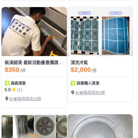
裝潢細清 最新活動優惠價請看下方報價單
清洗冷氣
$350
$2,000
/坪
/件
森森清潔
鈺春職人清潔
5.0
(1)
台東縣
與其他3個
台東縣
與其他18個