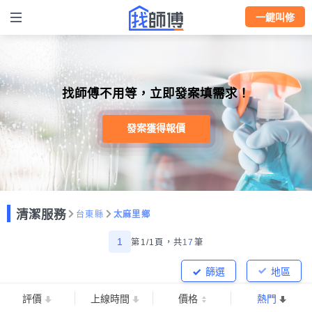
一鍵叫修
找師傅不用等，立即發案填需求！
發案獲得報價
清潔服務
台東縣
太麻里鄉
1
第1/1頁，
共
17
筆
篩選
地區
評價
上線時間
價格
熱門