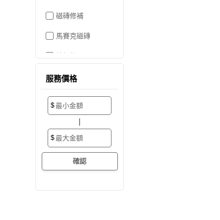
磁磚修補
馬賽克磁磚
地板施工
地板維修
服務價格
地板拋光打蠟
$
地板防滑施工
|
塑膠地板工程
$
實木地板
超耐磨地板
海島型木地板
卡扣式地板