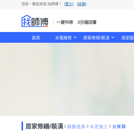
您好，歡迎來到 找師傅！
[登入]
[註冊]
一鍵叫修 3分鐘回覆
首頁
水電維修
居家修繕/裝潢
清潔服
居家修繕/裝潢
園藝造景
水泥施工
台東縣