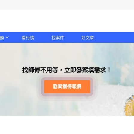
務
看行情
找案件
好文章
找師傅不用等，立即發案填需求！
發案獲得報價