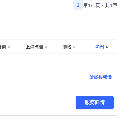
1
第1/1頁，
共
1
筆
評價
上線時間
價格
熱門
洽談後報價
服務詳情