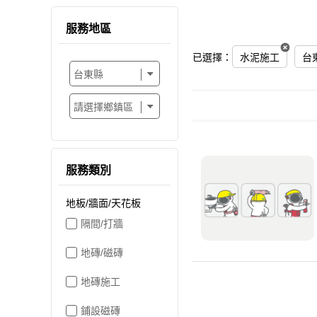
服務地區
已選擇：
水泥施工
台
服務類別
地板/牆面/天花板
隔間/打牆
地磚/磁磚
地磚施工
鋪設磁磚