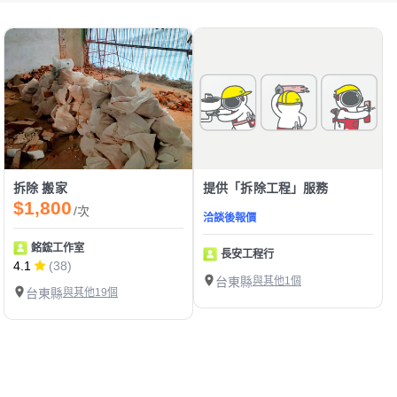
拆除 搬家
提供「拆除工程」服務
$1,800
/次
洽談後報價
銘鋐工作室
長安工程行
4.1
(38)
台東縣
與其他1個
台東縣
與其他19個