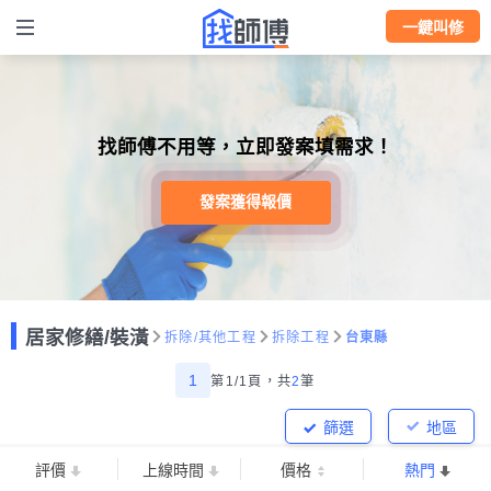
一鍵叫修
找師傅不用等，立即發案填需求！
發案獲得報價
居家修繕/裝潢
拆除/其他工程
拆除工程
台東縣
1
第1/1頁，
共
2
筆
篩選
地區
評價
上線時間
價格
熱門